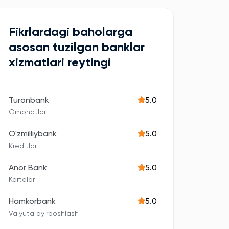
Fikrlardagi baholarga
asosan tuzilgan banklar
xizmatlari reytingi
Turonbank
5.0
Omonatlar
O'zmilliybank
5.0
Kreditlar
Anor Bank
5.0
Kartalar
Hamkorbank
5.0
Valyuta ayirboshlash