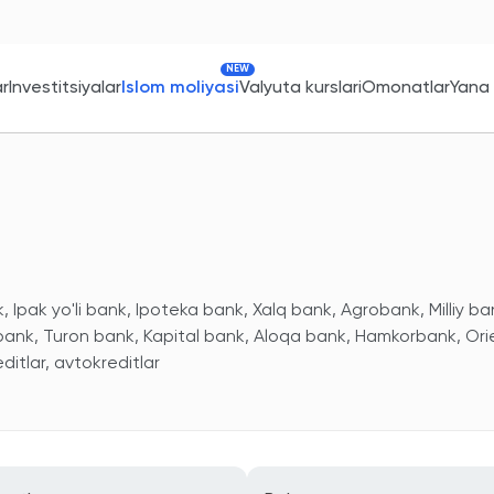
NEW
ar
Investitsiyalar
Islom moliyasi
Valyuta kurslari
Omonatlar
Yana
 Ipak yo'li bank, Ipoteka bank, Xalq bank, Agrobank, Milliy ba
 bank, Turon bank, Kapital bank, Aloqa bank, Hamkorbank, Ori
itlar, avtokreditlar