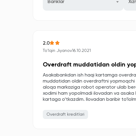
Banklar
Xiz
2.0
Toʻlqin Jiyanov
16.10.2021
Overdraft muddatidan oldin yop
Asakabankdan ish haqi kartamga overdraft
muddatidan oldin overdraftni yopmoqchi b
aloqa markaziga robot operator ulab ber
xodimi ham yopolmadi ilovadan va asaka ka
kartaga o‘tkazdim. Ilovadan baribir to‘lolm
Overdraft kreditlari