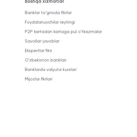
Boshqa xizmatlar
Banklar to'grisida fikrlar
Foydalanuvchilar reytingi
P2P kartadan kartaga pul o'tkazmalar
Savollar-javoblar
Ekspertlar fikri
O'zbekiston banklari
Banklarda valyuta kurslari
Mijozlar fikrlari