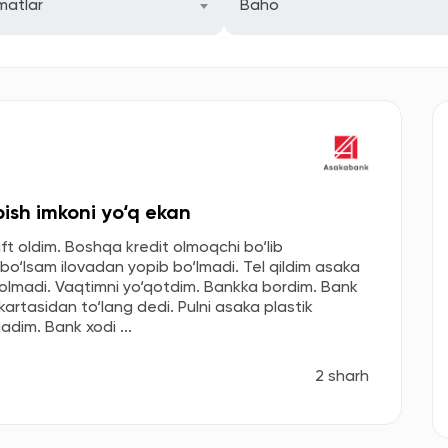
matlar
Baho
ish imkoni yo‘q ekan
 oldim. Boshqa kredit olmoqchi bo‘lib
o‘lsam ilovadan yopib bo‘lmadi. Tel qildim asaka
olmadi. Vaqtimni yo‘qotdim. Bankka bordim. Bank
rtasidan to‘lang dedi. Pulni asaka plastik
adim. Bank xodi ...
2 sharh