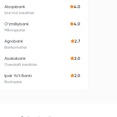
Aloqabank
4.0
Iste'mol kreditlari
O'zmilliybank
4.0
Mikroqarzlar
Agrobank
2.7
Bankomatlar
Asakabank
2.0
Overdraft kreditlari
Ipak Yo'li Banki
2.0
Boshqalar