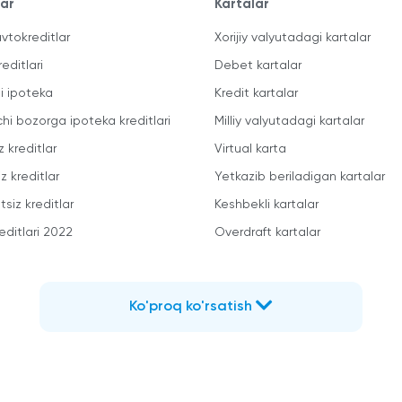
lar
Kartalar
vtokreditlar
Xorijiy valyutadagi kartalar
reditlari
Debet kartalar
li ipoteka
Kredit kartalar
chi bozorga ipoteka kreditlari
Milliy valyutadagi kartalar
z kreditlar
Virtual karta
z kreditlar
Yetkazib beriladigan kartalar
siz kreditlar
Keshbekli kartalar
editlari 2022
Overdraft kartalar
Ko'proq ko'rsatish