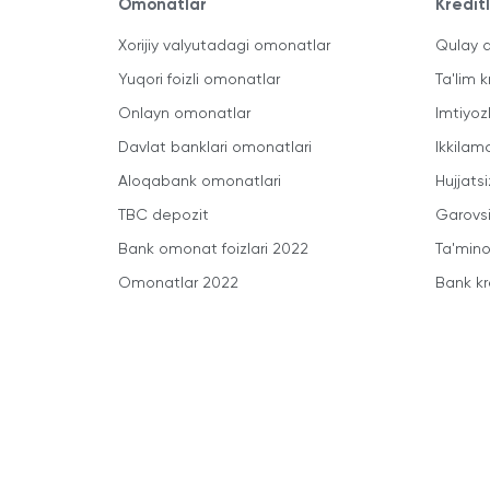
Omonatlar
Kredit
Xorijiy valyutadagi omonatlar
Qulay a
Yuqori foizli omonatlar
Ta'lim k
Onlayn omonatlar
Imtiyoz
Davlat banklari omonatlari
Ikkilam
Aloqabank omonatlari
Hujjatsi
TBC depozit
Garovsi
Bank omonat foizlari 2022
Ta'minot
Omonatlar 2022
Bank kr