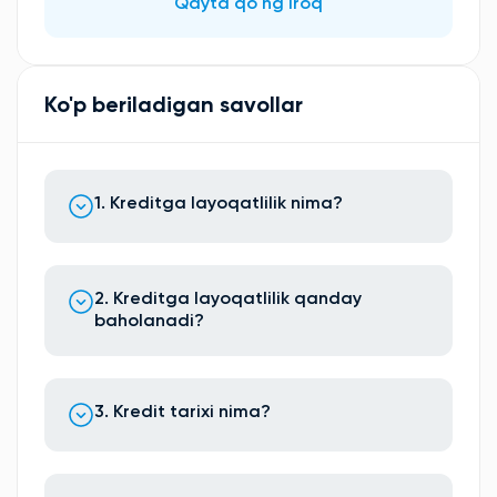
Qayta qo'ng'iroq
Ko'p beriladigan savollar
1. Kreditga layoqatlilik nima?
2. Kreditga layoqatlilik qanday
baholanadi?
3. Kredit tarixi nima?