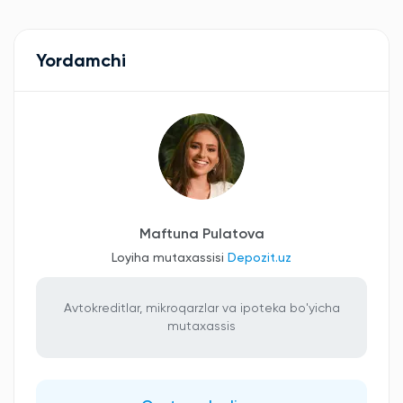
Yordamchi
Maftuna Pulatova
Loyiha mutaxassisi
Depozit.uz
Avtokreditlar, mikroqarzlar va ipoteka bo'yicha
mutaxassis