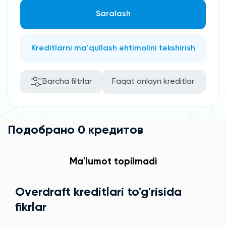
Saralash
Kreditlarni ma'qullash ehtimolini tekshirish
Barcha filtrlar
Faqat onlayn kreditlar
Kafi
Подобрано 0 кредитов
Ma'lumot topilmadi
Overdraft kreditlari to'g'risida
fikrlar