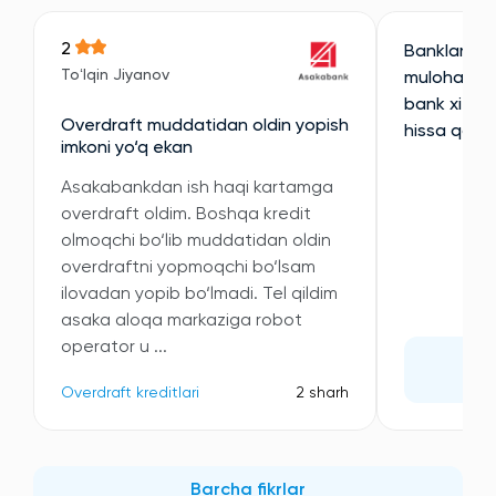
2
Banklar haq
Toʻlqin Jiyanov
mulohazalar
bank xizmat
Overdraft muddatidan oldin yopish
hissa qo'sh
imkoni yo‘q ekan
Asakabankdan ish haqi kartamga
overdraft oldim. Boshqa kredit
olmoqchi bo‘lib muddatidan oldin
overdraftni yopmoqchi bo‘lsam
ilovadan yopib bo‘lmadi. Tel qildim
asaka aloqa markaziga robot
operator u ...
Overdraft kreditlari
2 sharh
Barcha fikrlar