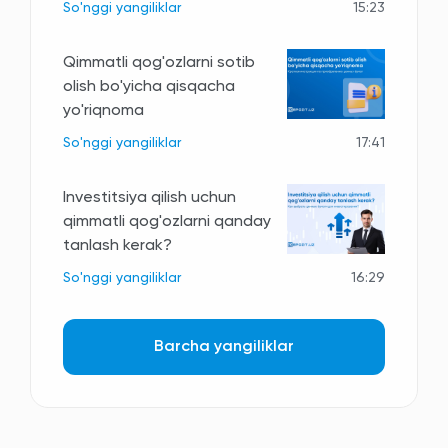
So'nggi yangiliklar
15:23
Qimmatli qog'ozlarni sotib
olish bo'yicha qisqacha
yo'riqnoma
So'nggi yangiliklar
17:41
Investitsiya qilish uchun
qimmatli qog'ozlarni qanday
tanlash kerak?
So'nggi yangiliklar
16:29
Barcha yangiliklar