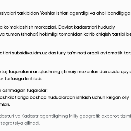
iyalari tarkibidan Yoshlar ishlari agentligi va aholi bandligiga
ga ko‘maklashish markazlari, Davlat kadastrlari hududiy
i va tuman (shahar) hokimligi tomonidan ko‘rib chiqish tartibi b
tlari subsidiya.idm.uz dasturiy ta'minoti orqali avtomatik ta
j fuqarolarni aniqlashning ijtimoiy mezonlari doirasida quyi
 toifasiga kiritiladi:
an oshmagan fuqarolar;
ashkilotlariga boshqa hududlardan ishlash uchun kelgan oliy
lari.
asturi va Kadastr agentligining Milliy geografik axborot tizimi
tegratsiya qilinadi.