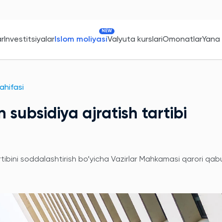
NEW
ar
Investitsiyalar
Islom moliyasi
Valyuta kurslari
Omonatlar
Yana
sahifasi
 subsidiya ajratish tartibi
artibini soddalashtirish bo’yicha Vazirlar Mahkamasi qarori qab