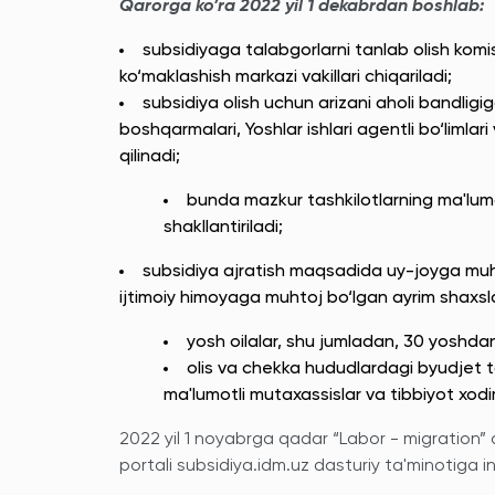
Qarorga ko’ra 2022 yil 1 dekabrdan boshlab:
subsidiyaga talabgorlarni tanlab olish komiss
ko‘maklashish markazi vakillari chiqariladi;
subsidiya olish uchun arizani aholi bandligi
boshqarmalari, Yoshlar ishlari agentli bo‘limlar
qilinadi;
bunda mazkur tashkilotlarning ma'lumo
shakllantiriladi;
subsidiya ajratish maqsadida uy-joyga muhto
ijtimoiy himoyaga muhtoj bo‘lgan ayrim shaxslar
yosh oilalar, shu jumladan, 30 yoshd
olis va chekka hududlardagi byudjet t
ma'lumotli mutaxassislar va tibbiyot xodim
2022 yil 1 noyabrga qadar “Labor - migration” d
portali subsidiya.idm.uz dasturiy ta'minotiga in