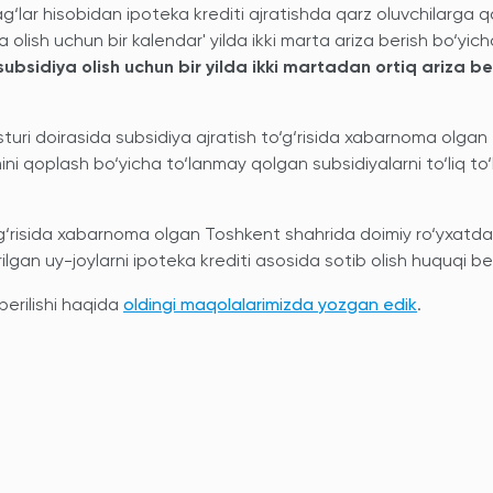
ag‘lar hisobidan ipoteka krediti ajratishda qarz oluvchilarga q
lish uchun bir kalendar' yilda ikki marta ariza berish bo‘yich
subsidiya olish uchun
bir yilda ikki martadan ortiq ariza b
turi doirasida subsidiya ajratish to‘g‘risida xabarnoma olgan
mini qoplash bo‘yicha to‘lanmay qolgan subsidiyalarni to‘liq to
to‘g‘risida xabarnoma olgan Toshkent shahrida doimiy ro‘yxatda
gan uy-joylarni ipoteka krediti asosida sotib olish huquqi ber
berilishi haqida
oldingi maqolalarimizda yozgan edik
.