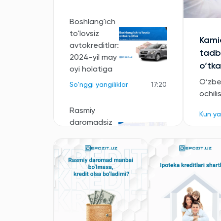
Boshlang'ich
to'lovsiz
Kamid
avtokreditlar:
tadbi
2024-yil may
o‘tka
oyi holatiga
O‘zbe
So'nggi yangiliklar
17:20
ochili
Rasmiy
Kun ya
daromadsiz
shaxslar
uchun eng
qulay
avtokreditlar
So'nggi yangiliklar
16:56
Barcha yangiliklar