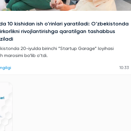
a 10 kishidan ish o‘rinlari yaratiladi: O‘zbekistonda
rkorlikni rivojlantirishga qaratilgan tashabbus
ziladi
kistonda 20-iyulda birinchi “Startup Garage” loyihasi
sh marosimi bo‘lib o‘tdi.
ngiligi
10:33