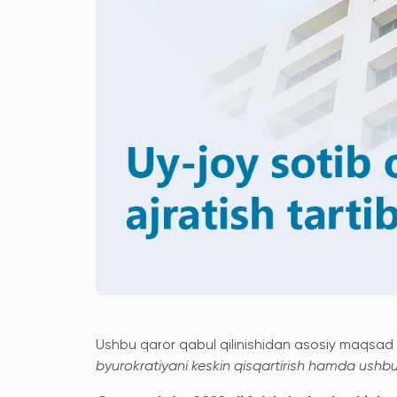
Ushbu qaror qabul qilinishidan asosiy maqsad
byurokratiyani keskin qisqartirish hamda ushbu