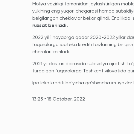
Moliya vazirligi tomonidan joylashtirilgan mabl
yukining eng yuqori chegarasi hamda subsidiya o
belgilangan cheklovlar bekor qilindi. Endilikda,
ruxsat beriladi.
2022 yil 1 noyabrga qadar 2020-2022 yillar das
fuqarolarga ipoteka krediti foizlarining bir qis
choralari ko‘riladi.
2021 yil dasturi doirasida subsidiya ajratish 
turadigan fuqarolarga Toshkent viloyatida quril
Ipoteka krediti bo'yicha qo'shimcha imtiyozlar 
13:25 • 18 October, 2022