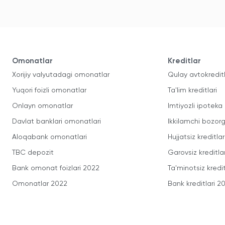
Omonatlar
Kreditlar
Xorijiy valyutadagi omonatlar
Qulay avtokredit
Yuqori foizli omonatlar
Ta'lim kreditlari
Onlayn omonatlar
Imtiyozli ipoteka
Davlat banklari omonatlari
Ikkilamchi bozorg
Aloqabank omonatlari
Hujjatsiz kreditlar
TBC depozit
Garovsiz kreditla
Bank omonat foizlari 2022
Ta'minotsiz kredit
Omonatlar 2022
Bank kreditlari 2