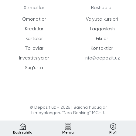
Xizmatlar
Boshqalar
Omonatlar
Valyuta kurslari
Kreditlar
Taqqoslash
Kartalar
Fikrlar
To'lovlar
Kontaktlar
Investitsiyalar
info@depozit.uz
Sug'urta
© Depozit.uz - 2026 | Barcha huquqlar
himoyalangan. "Neo Banking" MCHJ.
Bosh sahifa
Menyu
Profil