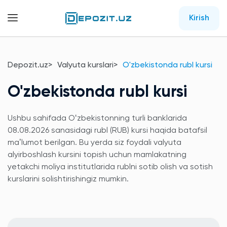
Kirish
Depozit.uz
Valyuta kurslari
O'zbekistonda rubl kursi
O'zbekistonda rubl kursi
Ushbu sahifada Oʻzbekistonning turli banklarida
08.08.2026 sanasidagi rubl (RUB) kursi haqida batafsil
maʼlumot berilgan. Bu yerda siz foydali valyuta
alyirboshlash kursini topish uchun mamlakatning
yetakchi moliya institutlarida rublni sotib olish va sotish
kurslarini solishtirishingiz mumkin.