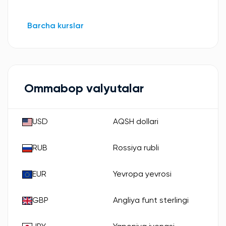
Barcha kurslar
Ommabop valyutalar
USD
AQSH dollari
RUB
Rossiya rubli
EUR
Yevropa yevrosi
GBP
Angliya funt sterlingi