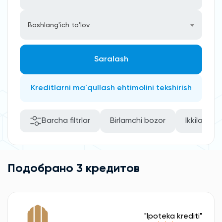
Boshlang'ich to'lov
Saralash
Kreditlarni ma'qullash ehtimolini tekshirish
Barcha filtrlar
Birlamchi bozor
Ikkilamchi
Подобрано 3 кредитов
"Ipoteka krediti"