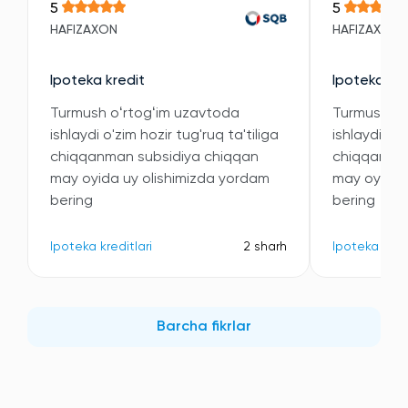
5
5
HAFIZAXON
HAFIZAXON
Ipoteka kredit
Ipoteka kre
Turmush oʻrtogʻim uzavtoda
Turmush oʻ
ishlaydi o'zim hozir tug'ruq ta'tiliga
ishlaydi o'z
chiqqanman subsidiya chiqqan
chiqqanman
may oyida uy olishimizda yordam
may oyida 
bering
bering
Ipoteka kreditlari
2 sharh
Ipoteka kredi
Barcha fikrlar