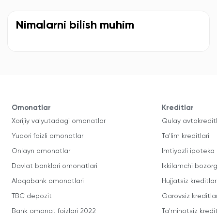
Nimalarni bilish muhim
Omonatlar
Kreditlar
Xorijiy valyutadagi omonatlar
Qulay avtokredit
Yuqori foizli omonatlar
Ta'lim kreditlari
Onlayn omonatlar
Imtiyozli ipoteka
Davlat banklari omonatlari
Ikkilamchi bozorg
Aloqabank omonatlari
Hujjatsiz kreditlar
TBC depozit
Garovsiz kreditla
Bank omonat foizlari 2022
Ta'minotsiz kredit