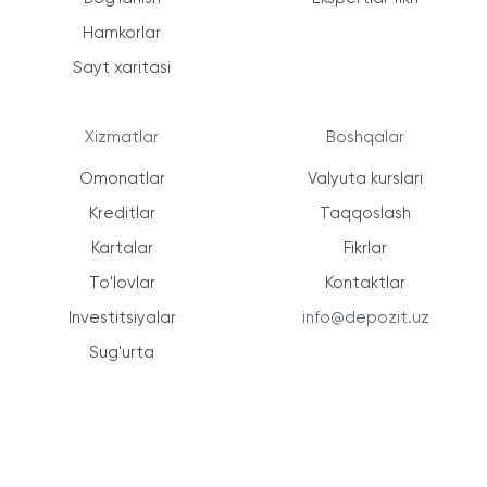
Hamkorlar
Sayt xaritasi
Xizmatlar
Boshqalar
Omonatlar
Valyuta kurslari
Kreditlar
Taqqoslash
Kartalar
Fikrlar
To'lovlar
Kontaktlar
Investitsiyalar
info@depozit.uz
Sug'urta