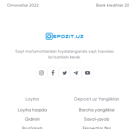
Omonatlar 2022
Bank kreditlari 2
Sayt ma'lumotlaridan foydalanganda sayt havolasi
ko'rsatilishi kerak.
Loyiha
Depozit.uz Yangiliklari
Loyiha haqida
Barcha yangiliklar
Qidirish
Savol-javob
Bog'lanish
Ekspertlar fikri