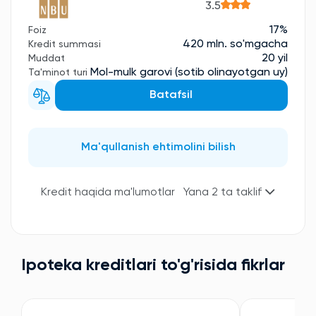
3.5
17%
Foiz
420 mln. so'mgacha
Kredit summasi
20 yil
Muddat
Mol-mulk garovi (sotib olinayotgan uy)
Ta'minot turi
Batafsil
Ma'qullanish ehtimolini bilish
Kredit haqida ma'lumotlar
Yana 2 ta taklif
Ipoteka kreditlari to'g'risida fikrlar