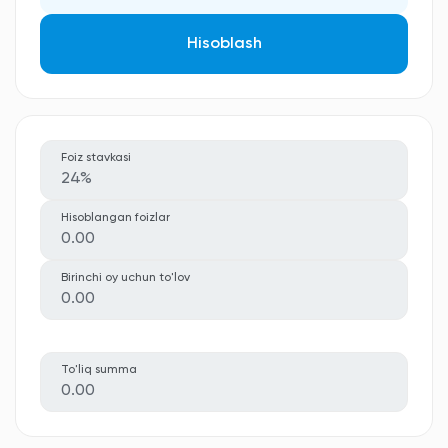
Hisoblash
Foiz stavkasi
24%
Hisoblangan foizlar
0.00
Birinchi oy uchun to'lov
0.00
To'liq summa
0.00