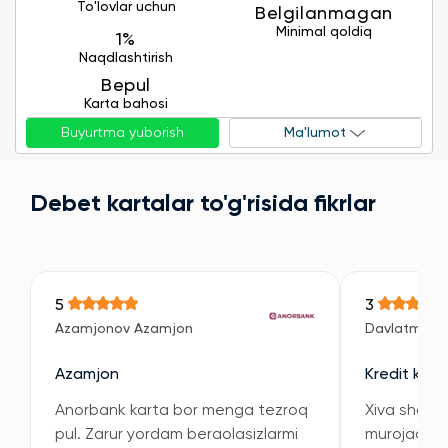
To'lovlar uchun
Belgilanmagan
Minimal qoldiq
1%
Naqdlashtirish
Bepul
Karta bahosi
Buyurtma yuborish
Ma'lumot
Debet kartalar to'g'risida fikrlar
5
3
Azamjonov Azamjon
Davlatmuro
Azamjon
Kredit kart
Anorbank karta bor menga tezroq
Xiva shahar
pul. Zarur yordam beraolasizlarmi
murojaat qi