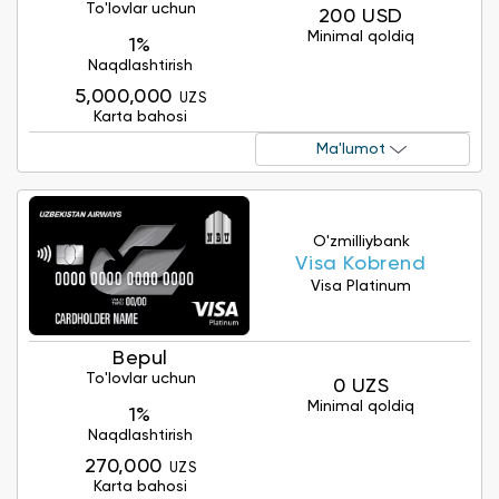
To'lovlar uchun
200 USD
Minimal qoldiq
1%
Naqdlashtirish
5,000,000
UZS
Karta bahosi
Ma'lumot
O'zmilliybank
Visa Kobrеnd
Visa Platinum
Bepul
To'lovlar uchun
0 UZS
Minimal qoldiq
1%
Naqdlashtirish
270,000
UZS
Karta bahosi