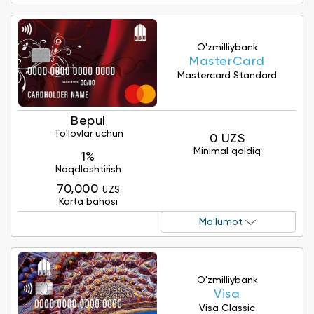
O'zmilliybank
MasterCard
Mastercard Standard
Bepul
To'lovlar uchun
0 UZS
Minimal qoldiq
1%
Naqdlashtirish
70,000
UZS
Karta bahosi
Ma'lumot
O'zmilliybank
Visa
Visa Classic