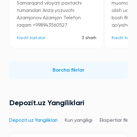
Samarqand viloyati paxtachi
muomala qil
tumanidan Ariza yozuvchi
olish uchun
Azamjonov Azamjon Telefon
bosh filial
raqam +998943560527
qo'yishganin
Kredit kartalar
3 sharh
Kredit kartal
Barcha fikrlar
Depozit.uz Yangiliklari
Depozit.uz Yangiliklari
Kun yangiligi
Ekspertlar fikri