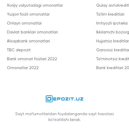
Xorijiy valyutadagi omonatlar
Qulay avtokredit
Yuqori foizli omonatlar
Ta'lim kreditlari
Onlayn omonatlar
Imtiyozli ipoteka
Davlat banklari omonatlari
Ikkilamchi bozorg
Aloqabank omonatlari
Hujjatsiz kreditlar
TBC depozit
Garovsiz kreditla
Bank omonat foizlari 2022
Ta'minotsiz kredit
Omonatlar 2022
Bank kreditlari 2
Sayt ma'lumotlaridan foydalanganda sayt havolasi
ko'rsatilishi kerak.