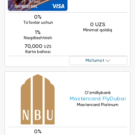
0%
To'lovlar uchun
0 UZS
Minimal qoldiq
1%
Naqdlashtirish
70,000
UZS
Karta bahosi
Ma'lumot
O'zmilliybank
Mastercard FlyDubai
Mastercard Platinum
0%