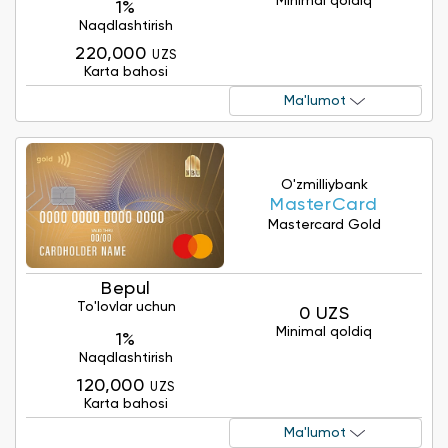
Minimal qoldiq
1%
Naqdlashtirish
220,000
UZS
Karta bahosi
Ma'lumot
O'zmilliybank
MasterCard
Mastercard Gold
Bepul
To'lovlar uchun
0 UZS
Minimal qoldiq
1%
Naqdlashtirish
120,000
UZS
Karta bahosi
Ma'lumot