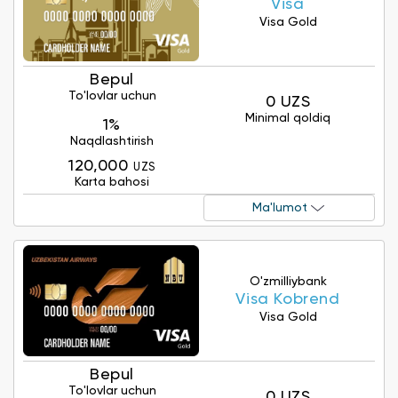
Visa
Visa Gold
Bepul
To'lovlar uchun
0 UZS
Minimal qoldiq
1%
Naqdlashtirish
120,000
UZS
Karta bahosi
Ma'lumot
O'zmilliybank
Visa Kobrеnd
Visa Gold
Bepul
To'lovlar uchun
0 UZS