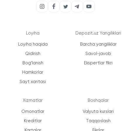
Loyiha
Depozit.uz Yangiliklari
Loyiha haqida
Barcha yangiliklar
Qidirish
Savol-javob
Bog'lanish
Ekspertlar fikri
Hamkorlar
Sayt xaritasi
Xizmatlar
Boshqalar
Omonatlar
Valyuta kurslari
Kreditlar
Taqqoslash
Kartalar
Fikrlar