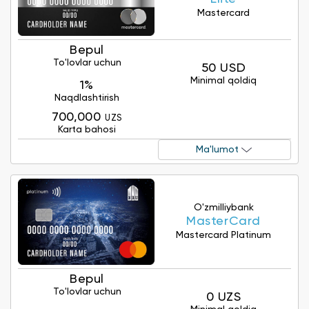
Mastercard
Bepul
To'lovlar uchun
50 USD
Minimal qoldiq
1%
Naqdlashtirish
700,000
UZS
Karta bahosi
Ma'lumot
O'zmilliybank
MasterCard
Mastercard Platinum
Bepul
To'lovlar uchun
0 UZS