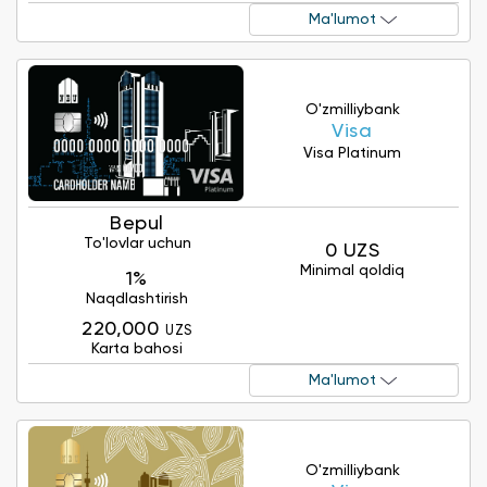
Ma'lumot
O'zmilliybank
Visa
Visa Platinum
Bepul
To'lovlar uchun
0 UZS
Minimal qoldiq
1%
Naqdlashtirish
220,000
UZS
Karta bahosi
Ma'lumot
O'zmilliybank