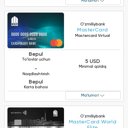
Ma'lumot
O'zmilliybank
MasterCard
Mastercard Virtual
Bepul
To'lovlar uchun
5 USD
Minimal qoldiq
-
Naqdlashtirish
Bepul
Karta bahosi
Ma'lumot
O'zmilliybank
MasterCard World
Elite