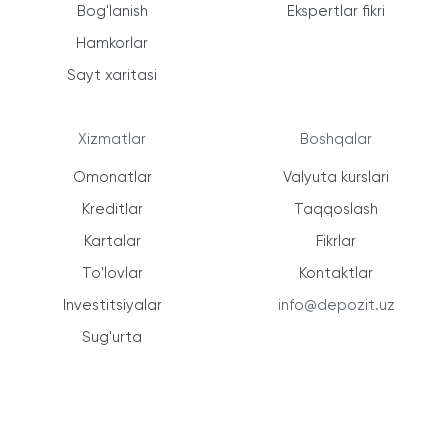
Bog'lanish
Ekspertlar fikri
Hamkorlar
Sayt xaritasi
Xizmatlar
Boshqalar
Omonatlar
Valyuta kurslari
Kreditlar
Taqqoslash
Kartalar
Fikrlar
To'lovlar
Kontaktlar
Investitsiyalar
info@depozit.uz
Sug'urta