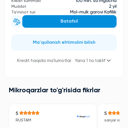
100 mln. so'mgacha
Kredit summasi
2 yil
Muddat
Mol-mulk garovi Kafillik
Ta'minot turi
Batafsil
Ma'qullanish ehtimolini bilish
Kredit haqida ma'lumotlar
Yana 1 ta taklif
Mikroqarzlar to'g'risida fikrlar
5
5
RUSTAM
sanjar isroil