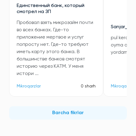
Единственный банк, который
смотрел на ЗП
Пробовал взять микрозайм почти
Sanjar_010
во всех банках. Где-то
приложение мертвое и услуг
pul kerak i
попросту нет. Где-то требуют
oyma oy 5 m
иметь карту этого банка. В
yordam qil
большинстве банков смотрят
историю через КАТМ. У меня
истори ...
Mikroqarzlar
0 sharh
Mikroqarzlar
Barcha fikrlar