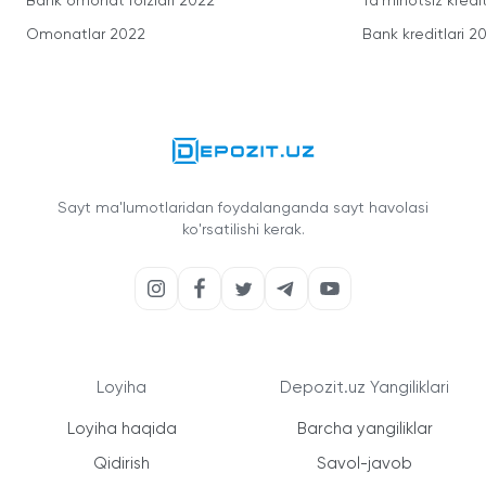
Bank omonat foizlari 2022
Ta'minotsiz kredit
Omonatlar 2022
Bank kreditlari 2
Sayt ma'lumotlaridan foydalanganda sayt havolasi
ko'rsatilishi kerak.
Loyiha
Depozit.uz Yangiliklari
Loyiha haqida
Barcha yangiliklar
Qidirish
Savol-javob