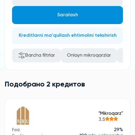
Saralash
Kreditlarni ma'qullash ehtimolini tekshirish
Barcha filtrlar
Onlayn mikroqarzlar
Rasm
Подобрано 2 кредитов
"Mikroqarz"
3.5
29%
Foiz