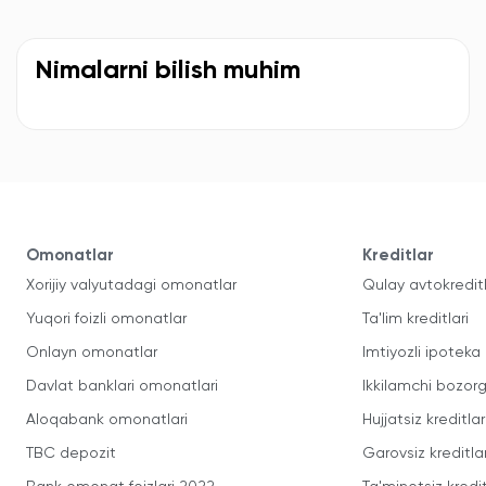
Nimalarni bilish muhim
Omonatlar
Kreditlar
Xorijiy valyutadagi omonatlar
Qulay avtokredit
Yuqori foizli omonatlar
Ta'lim kreditlari
Onlayn omonatlar
Imtiyozli ipoteka
Davlat banklari omonatlari
Ikkilamchi bozorg
Aloqabank omonatlari
Hujjatsiz kreditlar
TBC depozit
Garovsiz kreditla