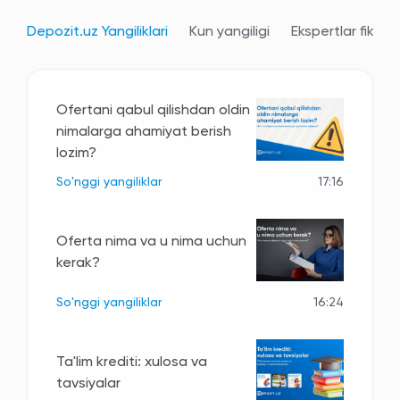
Depozit.uz Yangiliklari
Kun yangiligi
Ekspertlar fikri
Ofertani qabul qilishdan oldin
nimalarga ahamiyat berish
lozim?
So'nggi yangiliklar
17:16
Oferta nima va u nima uchun
kerak?
So'nggi yangiliklar
16:24
Ta'lim krediti: xulosa va
tavsiyalar