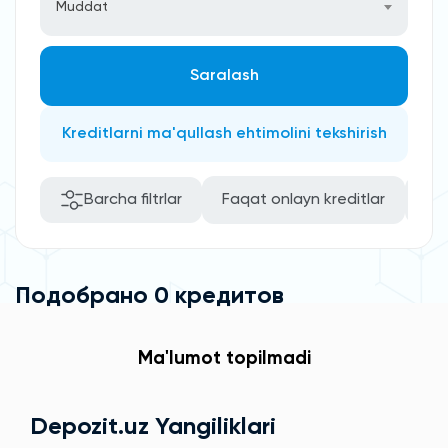
Muddat
Saralash
Kreditlarni ma'qullash ehtimolini tekshirish
Barcha filtrlar
Faqat onlayn kreditlar
Kafi
Подобрано 0 кредитов
Ma'lumot topilmadi
Depozit.uz Yangiliklari