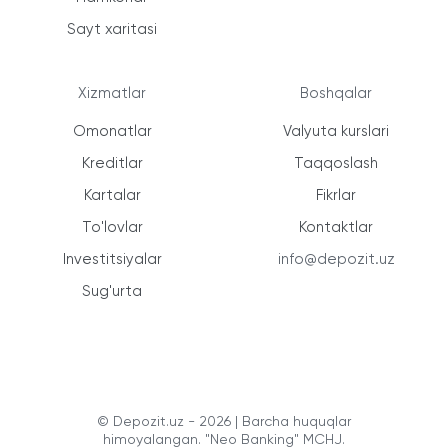
Sayt xaritasi
Xizmatlar
Boshqalar
Omonatlar
Valyuta kurslari
Kreditlar
Taqqoslash
Kartalar
Fikrlar
To'lovlar
Kontaktlar
Investitsiyalar
info@depozit.uz
Sug'urta
© Depozit.uz - 2026 | Barcha huquqlar
himoyalangan. "Neo Banking" MCHJ.