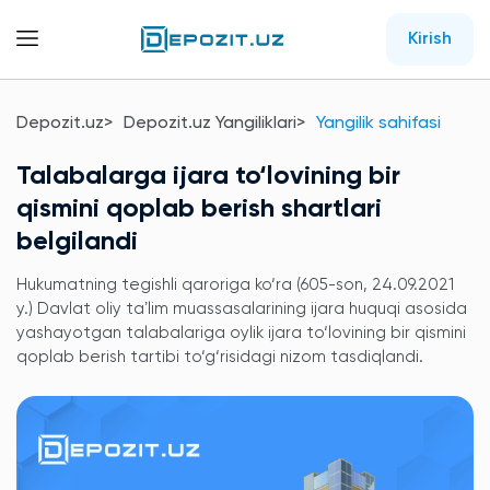
Kirish
Depozit.uz
Depozit.uz Yangiliklari
Yangilik sahifasi
Talabalarga ijara to‘lovining bir
qismini qoplab berish shartlari
belgilandi
Hukumatning tegishli qaroriga ko‘ra (605-son, 24.09.2021
y.) Davlat oliy taʼlim muassasalarining ijara huquqi asosida
yashayotgan talabalariga oylik ijara to‘lovining bir qismini
qoplab berish tartibi to‘g‘risidagi nizom tasdiqlandi.