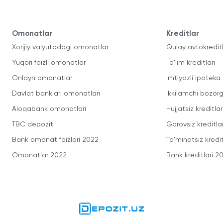
Omonatlar
Kreditlar
Xorijiy valyutadagi omonatlar
Qulay avtokredit
Yuqori foizli omonatlar
Ta'lim kreditlari
Onlayn omonatlar
Imtiyozli ipoteka
Davlat banklari omonatlari
Ikkilamchi bozorg
Aloqabank omonatlari
Hujjatsiz kreditlar
TBC depozit
Garovsiz kreditla
Bank omonat foizlari 2022
Ta'minotsiz kredit
Omonatlar 2022
Bank kreditlari 2