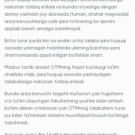
ijara huquqi asosida yashaydigan ariza beruvchilarga
nisbatan tatbiq etiladi va bunda ro‘yxatga olingan
doimiy yashash joyi doirasida (tuman, shahar miqyosida)
ariza beruvchilarga oylik ijara to‘lovining bir qismini
qoplab berish amalga oshirilmaydi.
Bitta turar joyda ikki va undan ortiq talaba ijara huquqi
asosida yashagan holatlarda ularning barchasi ijara
shartnomasida qayd etilgan bo‘lishlari shart.
Mazkur tartib davlat OTMning faqat kunduzgi taʼlim
shaklida o‘qib, ijara huquqi asosida yashaydigan
talabalariga nisbatan tatbiq etiladi.
Bunda ariza beruvchi tegishli maʼlumot yoki hujjatlarni
o‘zi taʼlim olayotgan fakultetning yoshlar bilan ishlash
bo‘limi dekan o‘rinbosari yoki OTMning talabalarni turar
joy bilan taʼminlash ishlarini muvofiqlashtiruvchi bo‘limiga
topshiradi.