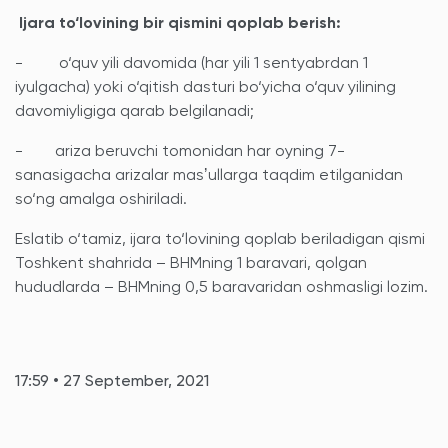
Ijara to‘lovining bir qismini qoplab berish:
- o‘quv yili davomida (har yili 1 sentyabrdan 1
iyulgacha) yoki o‘qitish dasturi bo‘yicha o‘quv yilining
davomiyligiga qarab belgilanadi;
- ariza beruvchi tomonidan har oyning 7-
sanasigacha arizalar masʼullarga taqdim etilganidan
so‘ng amalga oshiriladi.
Eslatib o‘tamiz, ijara to‘lovining qoplab beriladigan qismi
Toshkent shahrida – BHMning 1 baravari, qolgan
hududlarda – BHMning 0,5 baravaridan oshmasligi lozim.
17:59 • 27 September, 2021