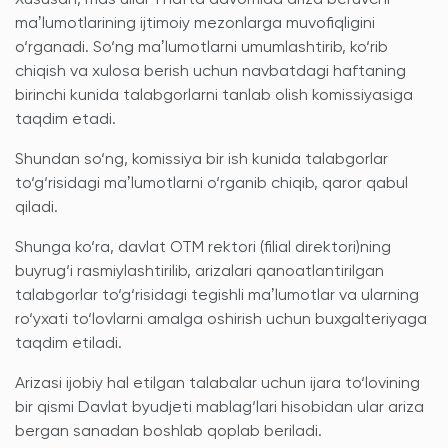
Xususan, masʼullar 1 hafta davomida ariza beruvchi
maʼlumotlarining ijtimoiy mezonlarga muvofiqligini
o‘rganadi. So‘ng maʼlumotlarni umumlashtirib, ko‘rib
chiqish va xulosa berish uchun navbatdagi haftaning
birinchi kunida talabgorlarni tanlab olish komissiyasiga
taqdim etadi.
Shundan so‘ng, komissiya bir ish kunida talabgorlar
to‘g‘risidagi maʼlumotlarni o‘rganib chiqib, qaror qabul
qiladi.
Shunga ko‘ra, davlat OTM rektori (filial direktori)ning
buyrug‘i rasmiylashtirilib, arizalari qanoatlantirilgan
talabgorlar to‘g‘risidagi tegishli maʼlumotlar va ularning
ro‘yxati to‘lovlarni amalga oshirish uchun buxgalteriyaga
taqdim etiladi.
Arizasi ijobiy hal etilgan talabalar uchun ijara to‘lovining
bir qismi Davlat byudjeti mablag‘lari hisobidan ular ariza
bergan sanadan boshlab qoplab beriladi.