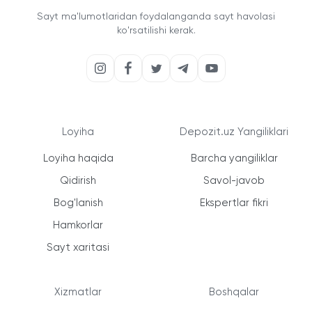
Sayt ma'lumotlaridan foydalanganda sayt havolasi
ko'rsatilishi kerak.
Loyiha
Depozit.uz Yangiliklari
Loyiha haqida
Barcha yangiliklar
Qidirish
Savol-javob
Bog'lanish
Ekspertlar fikri
Hamkorlar
Sayt xaritasi
Xizmatlar
Boshqalar