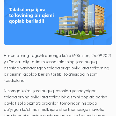
Hukumatning tegishli qaroriga ko‘ra (605-son, 24.09.2021
y.) Davlat oliy taʼlim muassasalarining ijara huquqi
asosida yashayotgan talabalariga oylik ijara to‘lovining
bir qismini qoplab berish tartibi to‘g‘risidagi nizom
tasdiqlandi.
Nizomga ko‘ra, ijara huquqi asosida yashaydigan
talabalarning oylik ijara to‘lovi bir qismini qoplab berish
davlat soliq xizmati organlari tomonidan hisobga
qo‘yilgan ko‘chmas mulk ijara shartnomasiga muvofiq