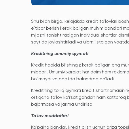
Shu bilan birga, kelajakda kredit to'lovlari b
e'tibor berish kerak bo'lgan muhim bandlari m
mijozni tanishtiradigan individual shartlar qi
saytida joylashtiriladi va ularni istalgan vaqt
Kreditning umumiy qiymati
Kredit haqida bilishingiz kerak bo'lgan eng muhi
miqdori. Umumiy xarajat har doim ham reklamada
bo’lmaydi va odatda balandroq bo’ladi.
Kreditning to'liq qiymati kredit shartnomasining
ortiqcha to'lov ko’rsatigandan ham kattaroq bo
bajarmasa va jarima undirilsa.
To'lov muddatlari
Ko'pgina banklar, kredit olish uchun ariza tops