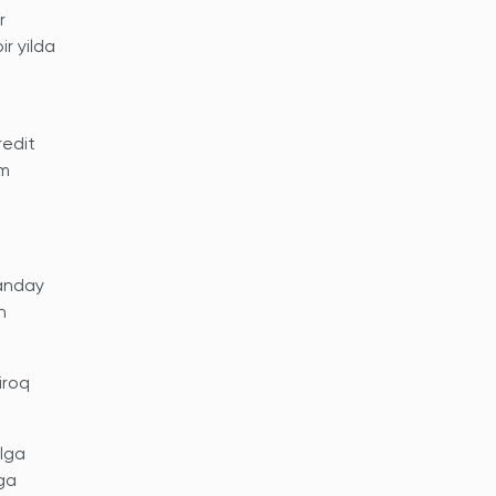
r
r yilda
redit
am
qanday
n
iroq
alga
hga