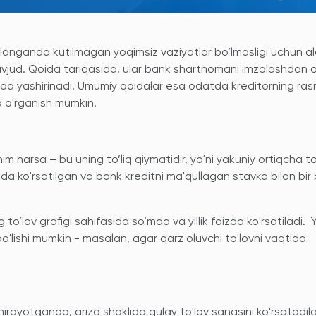
oshlanganda kutilmagan yoqimsiz vaziyatlar bo’lmasligi uchun a
avjud. Qoida tariqasida, ular bank shartnomani imzolashdan o
smida yashirinadi. Umumiy qoidalar esa odatda kreditorning ras
da o'rganish mumkin.
m narsa – bu uning to’liq qiymatidir, ya'ni yakuniy ortiqcha to
 ko'rsatilgan va bank kreditni ma'qullagan stavka bilan bir x
 to’lov grafigi sahifasida so’mda va yillik foizda ko'rsatiladi. 
'lishi mumkin - masalan, agar qarz oluvchi to'lovni vaqtida
hirayotganda, ariza shaklida qulay to'lov sanasini ko'rsatadila