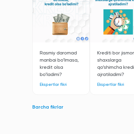
kreditni
qaytarmasa,
kafil nima
qilishi kerak?
So'nggi yangiliklar
14:49
Rasmiy daromad
Krediti bor jismo
Barcha yangiliklar
manbai bo’lmasa,
shaxslarga
kredit olsa
qo’shimcha kredi
bo’ladimi?
ajratiladimi?
Ekspertlar fikri
Ekspertlar fikri
Barcha fikrlar