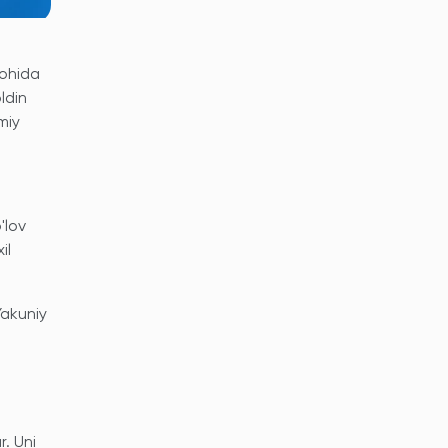
lohida
ldin
miy
'lov
il
Yakuniy
r. Uni