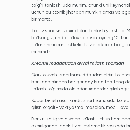
to'g'ri tanlash juda muhim, chunki uni keyincha
uchun bu texnik jihatdan mumkin emas va agar ru
bir marta.
To'lov sanasini zaxira bilan tanlash yaxshidir. 
bo’lsangiz, unda to'lov sanasini oyning 10-kuni
to’lanishi uchun pul kelib tushishi kerak bo'l
muhimdir.
Kreditni muddatidan avval to'lash shartlari
Qarz oluvchi kreditni muddatidan oldin to'las
bankdan olingan har qanday kreditga teng dar
to'lash to'g'risida oldindan xabardor qilishingiz
Xabar berish usuli kredit shartnomasida ko'rsat
qilish orqali - yoki yozma, masalan, mobil ilov
Bankni to'liq va qisman to'lash uchun ham ogohl
oshirilganda, bank tizimi avtomatik ravishda b