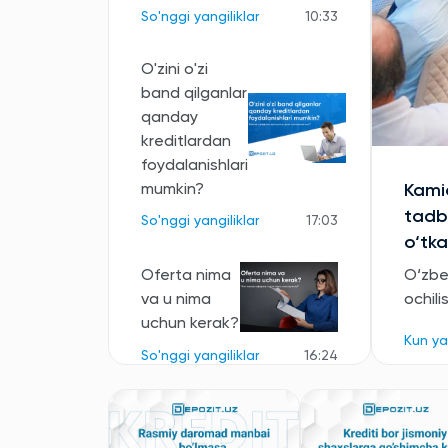
So'nggi yangiliklar
10:33
O'zini o'zi
band qilganlar
qanday
kreditlardan
foydalanishlari
mumkin?
Kamid
tadbi
So'nggi yangiliklar
17:03
o‘tka
Oferta nima
O‘zbe
va u nima
ochili
uchun kerak?
Kun ya
So'nggi yangiliklar
16:24
Agar qarz
oluvchi