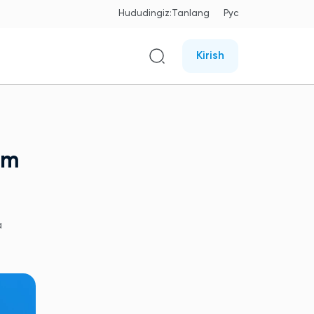
Hududingiz:
Tanlang
Рус
Kirish
im
a