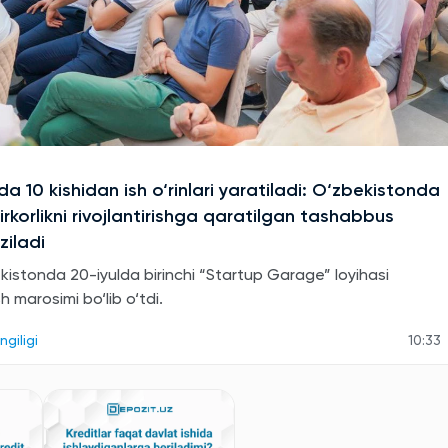
a 10 kishidan ish o‘rinlari yaratiladi: O‘zbekistonda
rkorlikni rivojlantirishga qaratilgan tashabbus
ziladi
kistonda 20-iyulda birinchi “Startup Garage” loyihasi
sh marosimi bo‘lib o‘tdi.
ngiligi
10:33