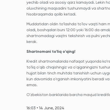
yechib oladi va asosiy qarz kamayadi. Lekin h
oluvchining maqsadini tushunmaydi va shartno
hisobraqamda qolib ketadi.
Muddatidan oldin to’lashda to'lov vaqti ham mu
oladi, boshqalari buni 12:00 yoki 16:00 da amal
shartnomadagi vaqtni tekshirish va pulni yechi
kerak.
Shartnomani to'liq o'qing!
Kredit shartnomalarida nafaqat yuqorida ko’
to'liq o'qib chiqishingiz va o'qiganingizni tush
hujjat bilan tinch muhitda tanishish uchun uy
kun davomida o'rganish imkoniyatini beradi va b
emas.
O'zbekiston banklarida barcha mavjud kreditlar
16:03 • 14 June, 2024