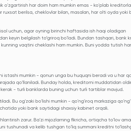
lik o'zgartirish har doim ham mumkin emas - ko'plab kreditorla
xsat berilsa, cheklovlar bilan, masalan, har olti oyda yoki bi
Misol uchun, agar oyning birinchi haftasida ish haqi oladigan
dan keyin belgilash to’griroq bo'ladi. Bundan tashqari, bank k
gan kunning vaqtini cheklashi ham mumkin. Buni yodda tutish h
hni istashi mumkin - qonun unga bu huquqni beradi va u har 
ajada qo'llaniladi. Bunday holda, kreditorni muddatidan oldi
 kerak - turli banklarda buning uchun turli tartiblar mavjud.
iladi. Bu og'zaki bo'lishi mumkin - qo'ng'iroq markaziga qo'ng'
a chatida yoki bank saytidagi shaxsiy kabinet orqali.
antirish zarur. Ba'zi mijozlarning fikricha, ortiqcha to'lov am
uni tushunadi va kelib tushgan to'liq summani kreditni to’las