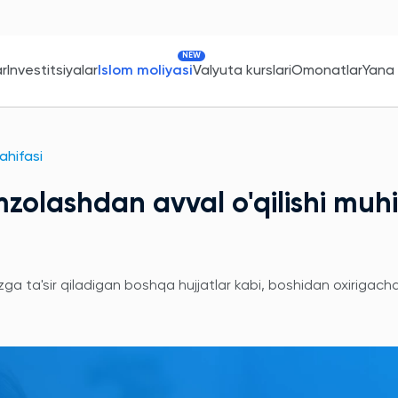
NEW
ar
Investitsiyalar
Islom moliyasi
Valyuta kurslari
Omonatlar
Yana
sahifasi
mzolashdan avval o'qilishi muh
zga ta'sir qiladigan boshqa hujjatlar kabi, boshidan oxirigach