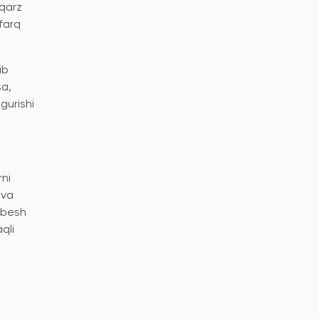
 qarz
farq
ib
sa,
gurishi
ni
 va
 besh
qli