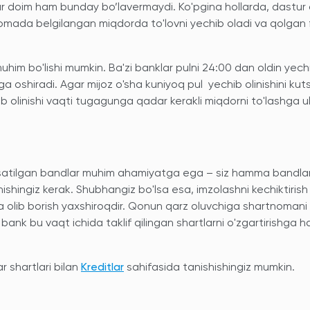
ar doim ham bunday bo’lavermaydi. Ko'pgina hollarda, dastur
mada belgilangan miqdorda to'lovni yechib oladi va qolgan 
him bo'lishi mumkin. Ba'zi banklar pulni 24:00 dan oldin yech
ga oshiradi. Agar mijoz o'sha kuniyoq pul yechib olinishini kut
b olinishi vaqti tugagunga qadar kerakli miqdorni to'lashga ul
rsatilgan bandlar muhim ahamiyatga ega – siz hamma bandlar
unishingiz kerak. Shubhangiz bo'lsa esa, imzolashni kechiktirish
ga olib borish yaxshiroqdir. Qonun qarz oluvchiga shartnomani
ank bu vaqt ichida taklif qilingan shartlarni o'zgartirishga ha
 shartlari bilan
Kreditlar
sahifasida tanishishingiz mumkin.