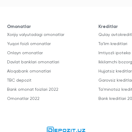
Omonatlar
Kreditlar
Xorijiy valyutadagi omonatlar
Qulay avtokredit
Yuqori foizli omonatlar
Ta'lim kreditlari
Onlayn omonatlar
Imtiyozli ipoteka
Davlat banklari omonatlari
Ikkilamchi bozorg
Aloqabank omonatlari
Hujjatsiz kreditlar
TBC depozit
Garovsiz kreditla
Bank omonat foizlari 2022
Ta'minotsiz kredit
Omonatlar 2022
Bank kreditlari 2