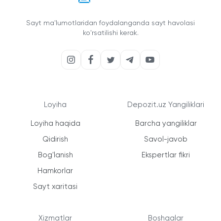
Sayt ma'lumotlaridan foydalanganda sayt havolasi
ko'rsatilishi kerak.
Loyiha
Depozit.uz Yangiliklari
Loyiha haqida
Barcha yangiliklar
Qidirish
Savol-javob
Bog'lanish
Ekspertlar fikri
Hamkorlar
Sayt xaritasi
Xizmatlar
Boshqalar