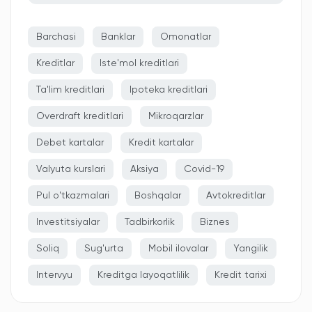
Barchasi
Banklar
Omonatlar
Kreditlar
Iste'mol kreditlari
Ta'lim kreditlari
Ipoteka kreditlari
Overdraft kreditlari
Mikroqarzlar
Debet kartalar
Kredit kartalar
Valyuta kurslari
Aksiya
Covid-19
Pul o'tkazmalari
Boshqalar
Avtokreditlar
Investitsiyalar
Tadbirkorlik
Biznes
Soliq
Sug'urta
Mobil ilovalar
Yangilik
Intervyu
Kreditga layoqatlilik
Kredit tarixi