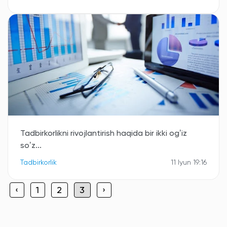
Tadbirkorlikni rivojlantirish haqida bir ikki ogʼiz
soʼz...
Tadbirkorlik
11 Iyun 19:16
‹
1
2
3
›