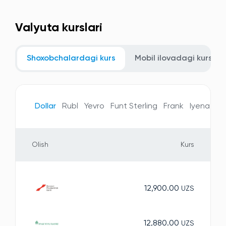
Valyuta kurslari
Shoxobchalardagi kurs
Mobil ilovadagi kurs
Dollar
Rubl
Yevro
Funt Sterling
Frank
Iyena
Te
Olish
Kurs
12,900.00
UZS
12,880.00
UZS