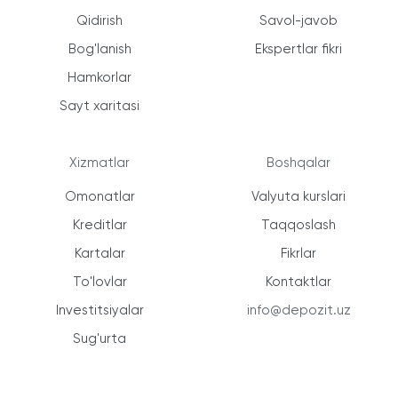
Qidirish
Savol-javob
Bog'lanish
Ekspertlar fikri
Hamkorlar
Sayt xaritasi
Xizmatlar
Boshqalar
Omonatlar
Valyuta kurslari
Kreditlar
Taqqoslash
Kartalar
Fikrlar
To'lovlar
Kontaktlar
Investitsiyalar
info@depozit.uz
Sug'urta