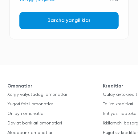
Barcha yangiliklar
Omonatlar
Kreditlar
Xorijiy valyutadagi omonatlar
Qulay avtokredit
Yuqori foizli omonatlar
Ta'lim kreditlari
Onlayn omonatlar
Imtiyozli ipoteka
Davlat banklari omonatlari
Ikkilamchi bozorg
Aloqabank omonatlari
Hujjatsiz kreditlar