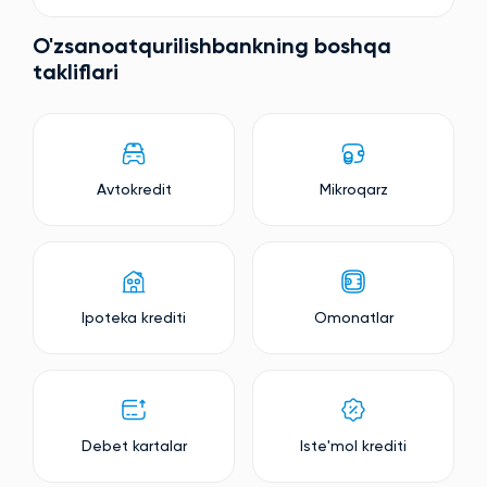
O'zsanoatqurilishbankning boshqa
takliflari
Avtokredit
Mikroqarz
Ipoteka krediti
Omonatlar
Debet kartalar
Iste'mol krediti