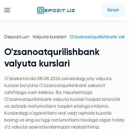
Kirish
Depozit.uz
Valyuta kurslari
O'zsanoatqurilishbank valyut
O'zsanoatqurilishbank
valyuta kurslari
O'zbekistonda 08.08.2026 sanasidagi joriy valyuta
kurslari bo'yicha O'zsanoatqurilishbank axborot
sahifasiga xush kelibsiz. Biz mijozlarimizga
O'zsanoatqurilishbank valyuta kurslari haqida ishonchli
va dolzarb ma'lumotlarni taqdim etishga intilamiz.
Kurslardagi o'zgarishlarni real vaqt rejimida kuzatib
boring va eng so'nggi ma'lumotlarni hisobga olgan holda
o’z valyuta operatsiyalaringizni rejalashtiring.