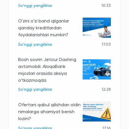
So'nggi yangiliklar
10:33
O'zini o'zi band qilganlar
qanday kreditlardan
foydalanishlari mumkin?
So'nggi yangiliklar
17:03
Bosh sovrin Jetour Dashing
avtomobili: AloqaBank
mijozlari orasida aksiya
o’tkazmoqda
So'nggi yangiliklar
12:28
Ofertani qabul qilishdan oldin
nimalarga ahamiyat berish
lozim?
So'nggi yangiliklar
17:16