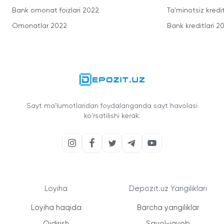
Bank omonat foizlari 2022
Ta'minotsiz kredit
Omonatlar 2022
Bank kreditlari 2
Sayt ma'lumotlaridan foydalanganda sayt havolasi
ko'rsatilishi kerak.
Loyiha
Depozit.uz Yangiliklari
Loyiha haqida
Barcha yangiliklar
Qidirish
Savol-javob