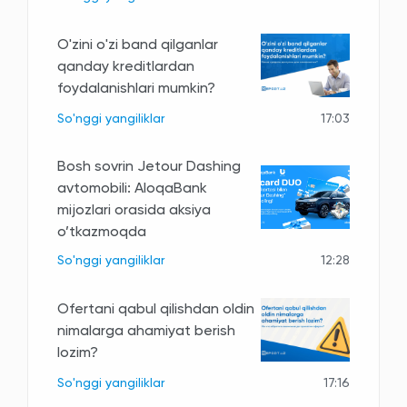
O'zini o'zi band qilganlar
qanday kreditlardan
foydalanishlari mumkin?
So'nggi yangiliklar
17:03
Bosh sovrin Jetour Dashing
avtomobili: AloqaBank
mijozlari orasida aksiya
o’tkazmoqda
So'nggi yangiliklar
12:28
Ofertani qabul qilishdan oldin
nimalarga ahamiyat berish
lozim?
So'nggi yangiliklar
17:16