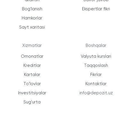
Bog'lanish
Ekspertlar fikri
Hamkorlar
Sayt xaritasi
Xizmatlar
Boshqalar
Omonatlar
Valyuta kurslari
Kreditlar
Taqqoslash
Kartalar
Fikrlar
To'lovlar
Kontaktlar
Investitsiyalar
info@depozit.uz
Sug'urta