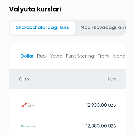
Valyuta kurslari
Shoxobchalardagi kurs
Mobil ilovadagi kurs
Dollar
Rubl
Yevro
Funt Sterling
Frank
Iyena
Te
Olish
Kurs
12,900.00
UZS
12,880.00
UZS