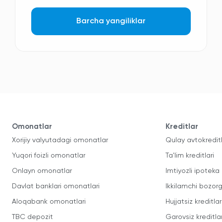
Barcha yangiliklar
Omonatlar
Kreditlar
Xorijiy valyutadagi omonatlar
Qulay avtokredit
Yuqori foizli omonatlar
Ta'lim kreditlari
Onlayn omonatlar
Imtiyozli ipoteka
Davlat banklari omonatlari
Ikkilamchi bozorg
Aloqabank omonatlari
Hujjatsiz kreditlar
TBC depozit
Garovsiz kreditla