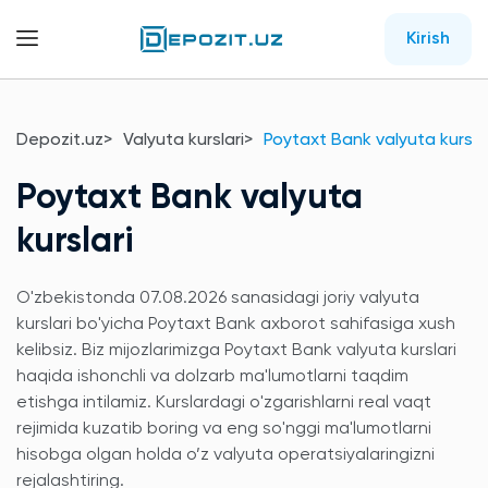
Kirish
Depozit.uz
Valyuta kurslari
Poytaxt Bank valyuta kurslar
Poytaxt Bank valyuta
kurslari
O'zbekistonda 07.08.2026 sanasidagi joriy valyuta
kurslari bo'yicha Poytaxt Bank axborot sahifasiga xush
kelibsiz. Biz mijozlarimizga Poytaxt Bank valyuta kurslari
haqida ishonchli va dolzarb ma'lumotlarni taqdim
etishga intilamiz. Kurslardagi o'zgarishlarni real vaqt
rejimida kuzatib boring va eng so'nggi ma'lumotlarni
hisobga olgan holda o’z valyuta operatsiyalaringizni
rejalashtiring.