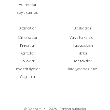
Hamkorlar
Sayt xaritasi
Xizmatlar
Boshqalar
Omonatlar
Valyuta kurslari
Kreditlar
Taqqoslash
Kartalar
Fikrlar
To'lovlar
Kontaktlar
Investitsiyalar
info@depozit.uz
Sug'urta
© Depozit.uz - 2026 | Barcha huquqlar