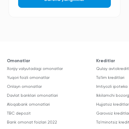
Omonatlar
Kreditlar
Xorijiy valyutadagi omonatlar
Qulay avtokredit
Yuqori foizli omonatlar
Ta'lim kreditlari
Onlayn omonatlar
Imtiyozli ipoteka
Davlat banklari omonatlari
Ikkilamchi bozorg
Aloqabank omonatlari
Hujjatsiz kreditlar
TBC depozit
Garovsiz kreditla
Bank omonat foizlari 2022
Ta'minotsiz kredit