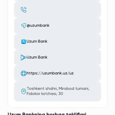
@uzumbank
Uzum Bank
Uzum Bank
https://uzumbank.uz/uz
Toshkent shahri, Mirobod tumani,
Fidokor ko‘chasi, 30
Uzum Bankning boshqa takliflari