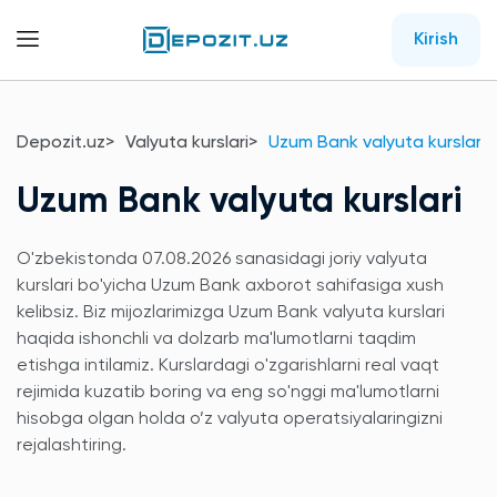
Kirish
Depozit.uz
Valyuta kurslari
Uzum Bank valyuta kurslari
Uzum Bank valyuta kurslari
O'zbekistonda 07.08.2026 sanasidagi joriy valyuta
kurslari bo'yicha Uzum Bank axborot sahifasiga xush
kelibsiz. Biz mijozlarimizga Uzum Bank valyuta kurslari
haqida ishonchli va dolzarb ma'lumotlarni taqdim
etishga intilamiz. Kurslardagi o'zgarishlarni real vaqt
rejimida kuzatib boring va eng so'nggi ma'lumotlarni
hisobga olgan holda o’z valyuta operatsiyalaringizni
rejalashtiring.