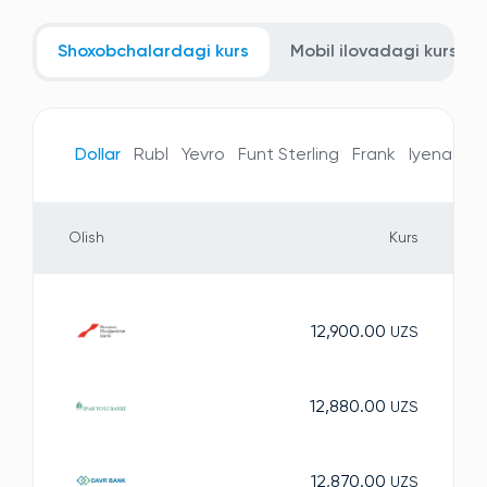
Shoxobchalardagi kurs
Mobil ilovadagi kurs
Dollar
Rubl
Yevro
Funt Sterling
Frank
Iyena
Te
Olish
Kurs
12,900.00
UZS
12,880.00
UZS
12,870.00
UZS