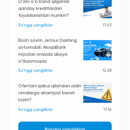
O'zini o'zi band qilganlar
qanday kreditlardan
foydalanishlari mumkin?
So'nggi yangiliklar
17:03
Bosh sovrin Jetour Dashing
avtomobili: AloqaBank
mijozlari orasida aksiya
o’tkazmoqda
So'nggi yangiliklar
12:28
Ofertani qabul qilishdan oldin
nimalarga ahamiyat berish
lozim?
So'nggi yangiliklar
17:16
Barcha yangiliklar