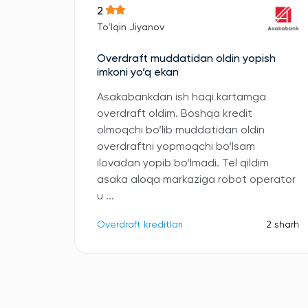
2
Toʻlqin Jiyanov
Overdraft muddatidan oldin yopish
imkoni yo‘q ekan
Asakabankdan ish haqi kartamga
overdraft oldim. Boshqa kredit
olmoqchi bo‘lib muddatidan oldin
overdraftni yopmoqchi bo‘lsam
ilovadan yopib bo‘lmadi. Tel qildim
asaka aloqa markaziga robot operator
u ...
Overdraft kreditlari
2 sharh