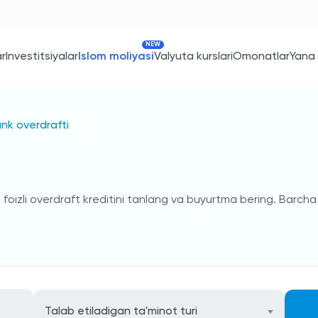
NEW
ar
Investitsiyalar
Islom moliyasi
Valyuta kurslari
Omonatlar
Yana
nk overdrafti
izli overdraft kreditini tanlang va buyurtma bering. Barcha on
Talab etiladigan ta'minot turi