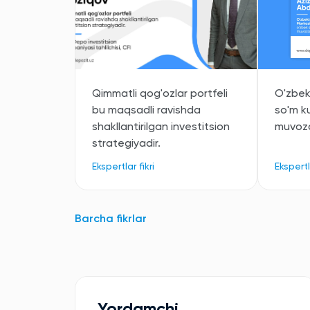
Qimmatli qog'ozlar portfeli
O'zbek
bu maqsadli ravishda
so'm ku
shakllantirilgan investitsion
muvoza
strategiyadir.
Ekspertlar fikri
Ekspertla
Barcha fikrlar
Yordamchi