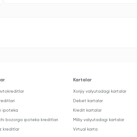
lar
Kartalar
vtokreditlar
Xorijiy valyutadagi kartalar
reditlari
Debet kartalar
li ipoteka
Kredit kartalar
chi bozorga ipoteka kreditlari
Milliy valyutadagi kartalar
z kreditlar
Virtual karta