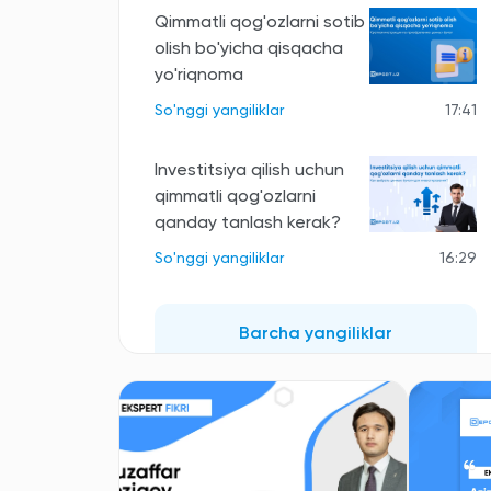
Qimmatli qog'ozlarni sotib
olish bo'yicha qisqacha
yo'riqnoma
So'nggi yangiliklar
17:41
Investitsiya qilish uchun
qimmatli qog'ozlarni
qanday tanlash kerak?
So'nggi yangiliklar
16:29
Barcha yangiliklar