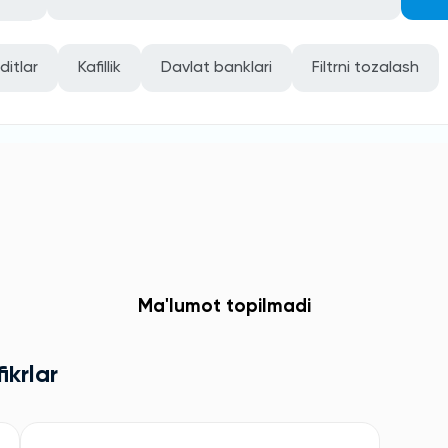
ditlar
Kafillik
Davlat banklari
Filtrni tozalash
Ma'lumot topilmadi
ikrlar