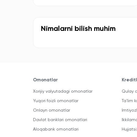
Nimalarni bilish muhim
Omonatlar
Kredit
Xorijiy valyutadagi omonatlar
Qulay a
Yuqori foizli omonatlar
Ta'lim k
Onlayn omonatlar
Imtiyoz
Davlat banklari omonatlari
Ikkilam
Aloqabank omonatlari
Hujjatsi