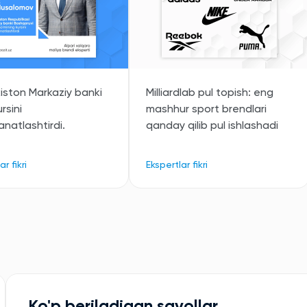
iston Markaziy banki
Milliardlab pul topish: eng
rsini
mashhur sport brendlari
natlashtirdi.
qanday qilib pul ishlashadi
r fikri
Ekspertlar fikri
Ko'p beriladigan savollar