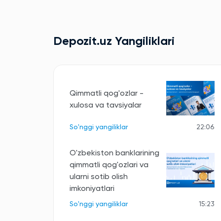
Depozit.uz Yangiliklari
Qimmatli qog'ozlar -
xulosa va tavsiyalar
So'nggi yangiliklar
22:06
O'zbekiston banklarining
qimmatli qog'ozlari va
ularni sotib olish
imkoniyatlari
So'nggi yangiliklar
15:23