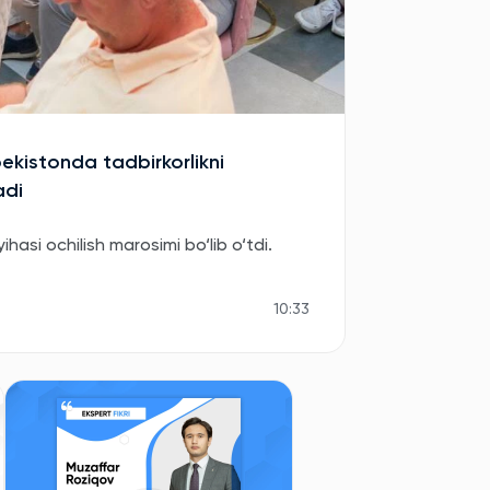
bekistonda tadbirkorlikni
adi
asi ochilish marosimi bo‘lib o‘tdi.
10:33