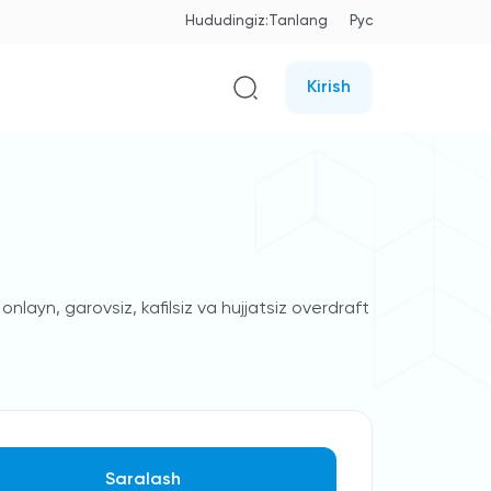
Hududingiz:
Tanlang
Рус
Kirish
layn, garovsiz, kafilsiz va hujjatsiz overdraft
Saralash