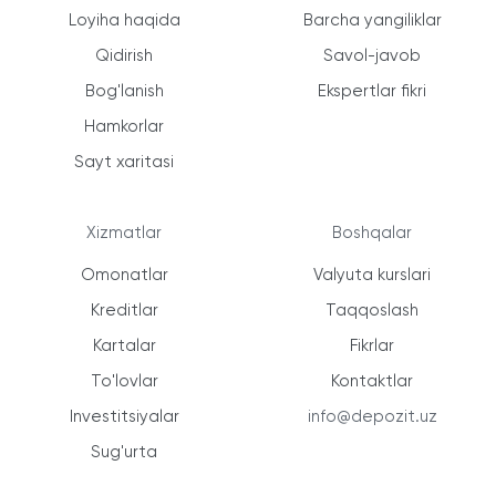
Loyiha haqida
Barcha yangiliklar
Qidirish
Savol-javob
Bog'lanish
Ekspertlar fikri
Hamkorlar
Sayt xaritasi
Xizmatlar
Boshqalar
Omonatlar
Valyuta kurslari
Kreditlar
Taqqoslash
Kartalar
Fikrlar
To'lovlar
Kontaktlar
Investitsiyalar
info@depozit.uz
Sug'urta