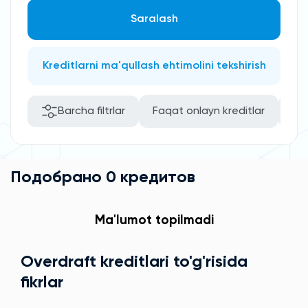
Saralash
Kreditlarni ma'qullash ehtimolini tekshirish
Barcha filtrlar
Faqat onlayn kreditlar
Kafi
Подобрано 0 кредитов
Ma'lumot topilmadi
Overdraft kreditlari to'g'risida
fikrlar