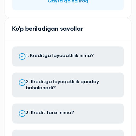
Qayta qo'ng'iroq
Ko'p beriladigan savollar
1. Kreditga layoqatlilik nima?
2. Kreditga layoqatlilik qanday
baholanadi?
3. Kredit tarixi nima?