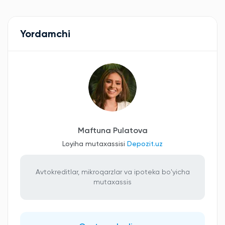
Yordamchi
Maftuna Pulatova
Loyiha mutaxassisi
Depozit.uz
Avtokreditlar, mikroqarzlar va ipoteka bo'yicha
mutaxassis