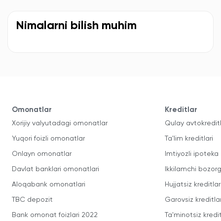
Nimalarni bilish muhim
Omonatlar
Kreditlar
Xorijiy valyutadagi omonatlar
Qulay avtokredit
Yuqori foizli omonatlar
Ta'lim kreditlari
Onlayn omonatlar
Imtiyozli ipoteka
Davlat banklari omonatlari
Ikkilamchi bozorg
Aloqabank omonatlari
Hujjatsiz kreditlar
TBC depozit
Garovsiz kreditla
Bank omonat foizlari 2022
Ta'minotsiz kredit