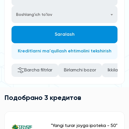
Boshlang'ich to'lov
Saralash
Kreditlarni ma'qullash ehtimolini tekshirish
Barcha filtrlar
Birlamchi bozor
Ikkilamchi
Подобрано 3 кредитов
"Yangi turar joyga ipoteka - 50"