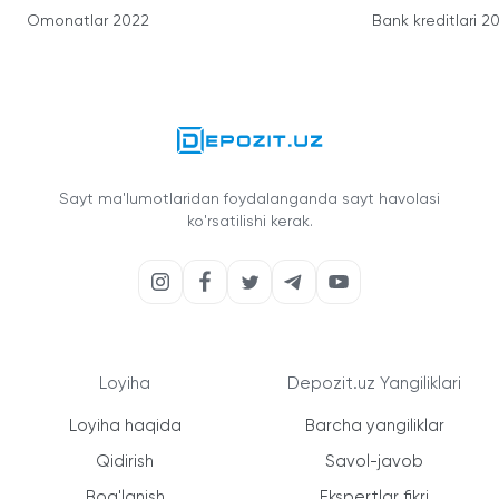
Omonatlar 2022
Bank kreditlari 2
Sayt ma'lumotlaridan foydalanganda sayt havolasi
ko'rsatilishi kerak.
Loyiha
Depozit.uz Yangiliklari
Loyiha haqida
Barcha yangiliklar
Qidirish
Savol-javob
Bog'lanish
Ekspertlar fikri