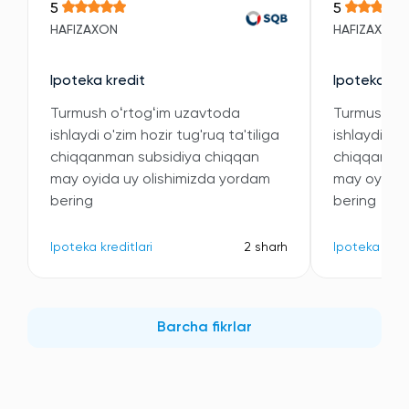
5
5
HAFIZAXON
HAFIZAXON
Ipoteka kredit
Ipoteka kre
Turmush oʻrtogʻim uzavtoda
Turmush oʻ
ishlaydi o'zim hozir tug'ruq ta'tiliga
ishlaydi o'z
chiqqanman subsidiya chiqqan
chiqqanman
may oyida uy olishimizda yordam
may oyida 
bering
bering
Ipoteka kreditlari
2 sharh
Ipoteka kredi
Barcha fikrlar