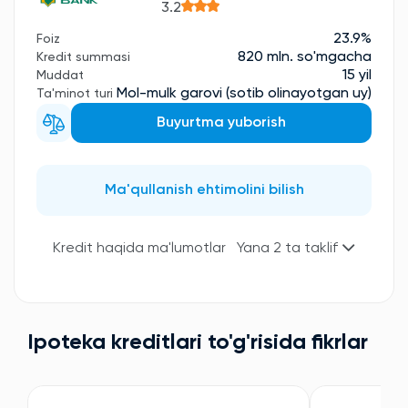
3.2
23.9%
Foiz
820 mln. so'mgacha
Kredit summasi
15 yil
Muddat
Mol-mulk garovi (sotib olinayotgan uy)
Ta'minot turi
Buyurtma yuborish
Ma'qullanish ehtimolini bilish
Kredit haqida ma'lumotlar
Yana 2 ta taklif
Ipoteka kreditlari to'g'risida fikrlar