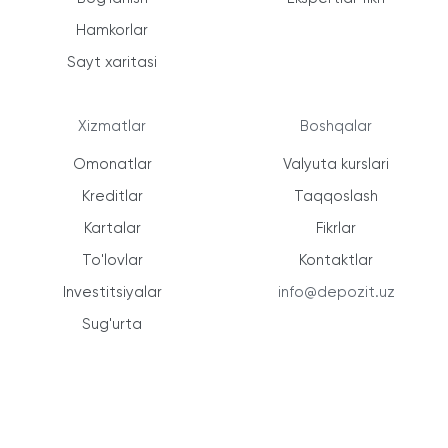
Hamkorlar
Sayt xaritasi
Xizmatlar
Boshqalar
Omonatlar
Valyuta kurslari
Kreditlar
Taqqoslash
Kartalar
Fikrlar
To'lovlar
Kontaktlar
Investitsiyalar
info@depozit.uz
Sug'urta