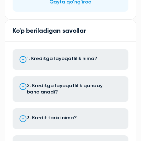
Qayta qo'ng'iroq
Ko'p beriladigan savollar
1. Kreditga layoqatlilik nima?
2. Kreditga layoqatlilik qanday
baholanadi?
3. Kredit tarixi nima?