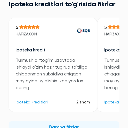
Ipoteka kreditlari to'g'risida fikrlar
5
5
HAFIZAXON
HAFIZAXON
Ipoteka kredit
Ipoteka kre
Turmush oʻrtogʻim uzavtoda
Turmush oʻ
ishlaydi o'zim hozir tug'ruq ta'tiliga
ishlaydi o'z
chiqqanman subsidiya chiqqan
chiqqanman
may oyida uy olishimizda yordam
may oyida 
bering
bering
Ipoteka kreditlari
2 sharh
Ipoteka kredi
Barcha fikrlar