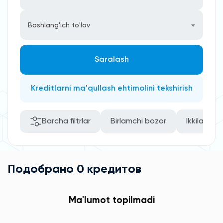
Boshlang'ich to'lov
Saralash
Kreditlarni ma'qullash ehtimolini tekshirish
Barcha filtrlar
Birlamchi bozor
Ikkilamchi
Подобрано 0 кредитов
Ma'lumot topilmadi