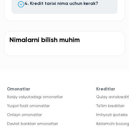
4. Kredit tarixi nima uchun kerak?
Nimalarni bilish muhim
Omonatlar
Kreditlar
Xorijiy valyutadagi omonatlar
Qulay avtokredit
Yuqori foizli omonatlar
Ta'lim kreditlari
Onlayn omonatlar
Imtiyozli ipoteka
Davlat banklari omonatlari
Ikkilamchi bozorg