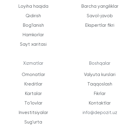
Loyiha haqida
Barcha yangiliklar
Qidirish
Savol-javob
Bog'lanish
Ekspertlar fikri
Hamkorlar
Sayt xaritasi
Xizmatlar
Boshqalar
Omonatlar
Valyuta kurslari
Kreditlar
Taqqoslash
Kartalar
Fikrlar
To'lovlar
Kontaktlar
Investitsiyalar
info@depozit.uz
Sug'urta