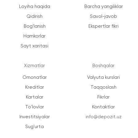
Loyiha haqida
Barcha yangiliklar
Qidirish
Savol-javob
Bog'lanish
Ekspertlar fikri
Hamkorlar
Sayt xaritasi
Xizmatlar
Boshqalar
Omonatlar
Valyuta kurslari
Kreditlar
Taqqoslash
Kartalar
Fikrlar
To'lovlar
Kontaktlar
Investitsiyalar
info@depozit.uz
Sug'urta