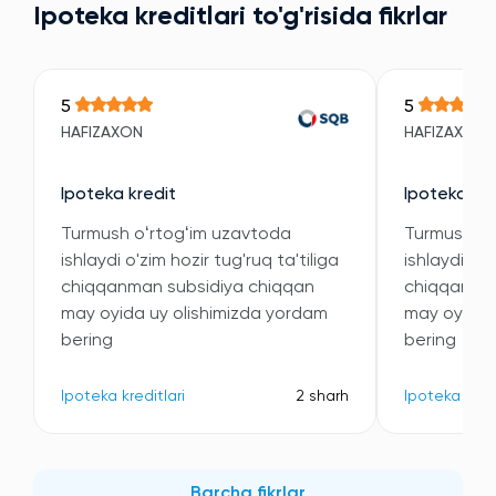
Ipoteka kreditlari to'g'risida fikrlar
5
5
HAFIZAXON
HAFIZAXON
Ipoteka kredit
Ipoteka kre
Turmush oʻrtogʻim uzavtoda
Turmush oʻ
ishlaydi o'zim hozir tug'ruq ta'tiliga
ishlaydi o'z
chiqqanman subsidiya chiqqan
chiqqanman
may oyida uy olishimizda yordam
may oyida 
bering
bering
Ipoteka kreditlari
2 sharh
Ipoteka kredi
Barcha fikrlar