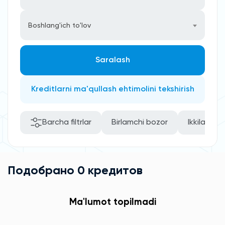
Boshlang'ich to'lov
Saralash
Kreditlarni ma'qullash ehtimolini tekshirish
Barcha filtrlar
Birlamchi bozor
Ikkilamchi
Подобрано 0 кредитов
Ma'lumot topilmadi