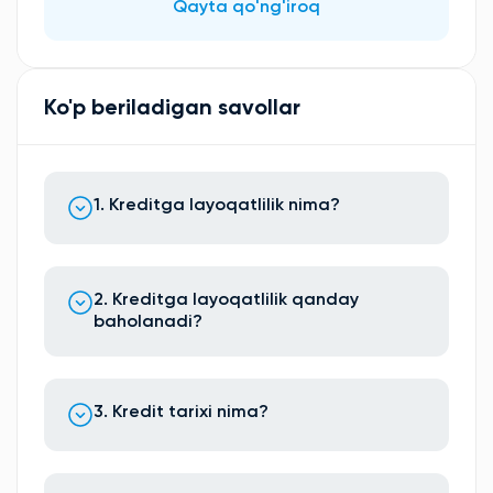
Qayta qo'ng'iroq
Ko'p beriladigan savollar
1. Kreditga layoqatlilik nima?
2. Kreditga layoqatlilik qanday
baholanadi?
3. Kredit tarixi nima?