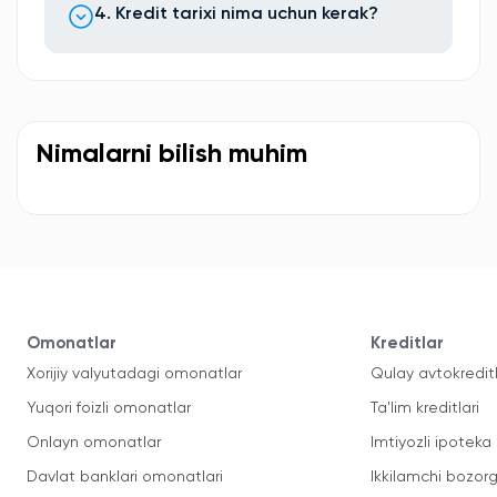
4. Kredit tarixi nima uchun kerak?
Nimalarni bilish muhim
Omonatlar
Kreditlar
Xorijiy valyutadagi omonatlar
Qulay avtokredit
Yuqori foizli omonatlar
Ta'lim kreditlari
Onlayn omonatlar
Imtiyozli ipoteka
Davlat banklari omonatlari
Ikkilamchi bozorg