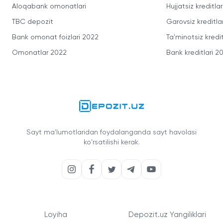
Aloqabank omonatlari
Hujjatsiz kreditlar
TBC depozit
Garovsiz kreditla
Bank omonat foizlari 2022
Ta'minotsiz kredit
Omonatlar 2022
Bank kreditlari 2
Sayt ma'lumotlaridan foydalanganda sayt havolasi
ko'rsatilishi kerak.
Loyiha
Depozit.uz Yangiliklari