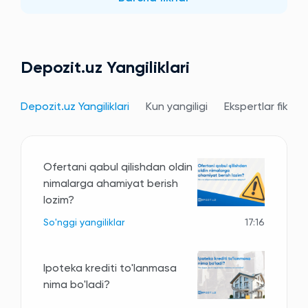
Depozit.uz Yangiliklari
Depozit.uz Yangiliklari
Kun yangiligi
Ekspertlar fikri
Ofertani qabul qilishdan oldin
nimalarga ahamiyat berish
lozim?
So'nggi yangiliklar
17:16
Ipoteka krediti to'lanmasa
nima bo'ladi?