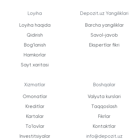
Loyiha
Depozit.uz Yangiliklari
Loyiha haqida
Barcha yangiliklar
Qidirish
Savol-javob
Bog'lanish
Ekspertlar fikri
Hamkorlar
Sayt xaritasi
Xizmatlar
Boshqalar
Omonatlar
Valyuta kurslari
Kreditlar
Taqqoslash
Kartalar
Fikrlar
To'lovlar
Kontaktlar
Investitsiyalar
info@depozit.uz