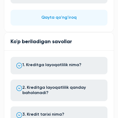
Qayta qo'ng'iroq
Ko'p beriladigan savollar
1. Kreditga layoqatlilik nima?
2. Kreditga layoqatlilik qanday
baholanadi?
3. Kredit tarixi nima?