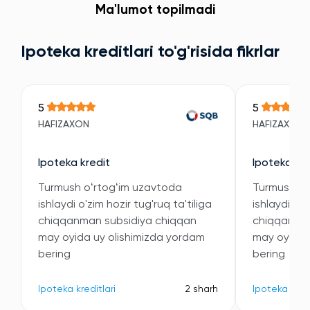
Ma'lumot topilmadi
Ipoteka kreditlari to'g'risida fikrlar
5
5
HAFIZAXON
HAFIZAXON
Ipoteka kredit
Ipoteka kre
Turmush oʻrtogʻim uzavtoda
Turmush oʻ
ishlaydi o'zim hozir tug'ruq ta'tiliga
ishlaydi o'z
chiqqanman subsidiya chiqqan
chiqqanman
may oyida uy olishimizda yordam
may oyida 
bering
bering
Ipoteka kreditlari
2 sharh
Ipoteka kredi