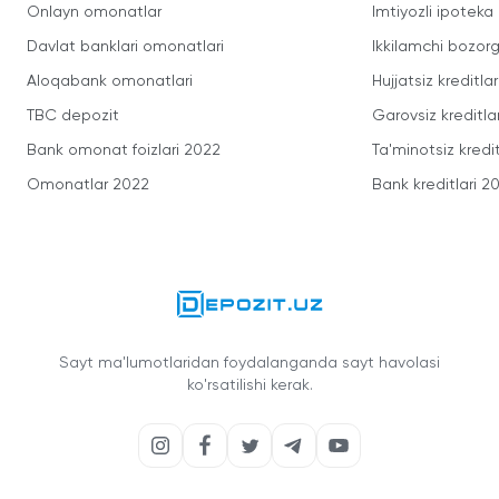
Onlayn omonatlar
Imtiyozli ipoteka
Davlat banklari omonatlari
Ikkilamchi bozorg
Aloqabank omonatlari
Hujjatsiz kreditlar
TBC depozit
Garovsiz kreditla
Bank omonat foizlari 2022
Ta'minotsiz kredit
Omonatlar 2022
Bank kreditlari 2
Sayt ma'lumotlaridan foydalanganda sayt havolasi
ko'rsatilishi kerak.