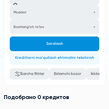
Muddat
Boshlang'ich to'lov
Saralash
Kreditlarni ma'qullash ehtimolini tekshirish
Barcha filtrlar
Birlamchi bozor
Ikkilamchi
Подобрано 0 кредитов