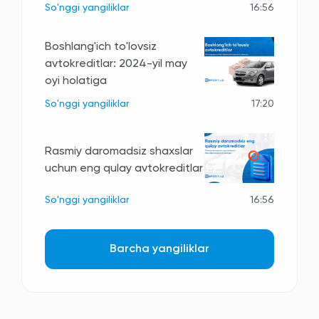
So'nggi yangiliklar
16:56
Boshlang'ich to'lovsiz
avtokreditlar: 2024-yil may
oyi holatiga
So'nggi yangiliklar
17:20
Rasmiy daromadsiz shaxslar
uchun eng qulay avtokreditlar
So'nggi yangiliklar
16:56
Barcha yangiliklar