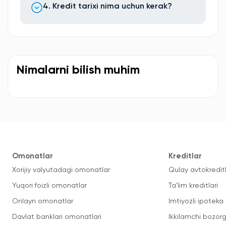
4. Kredit tarixi nima uchun kerak?
Nimalarni bilish muhim
Omonatlar
Kreditlar
Xorijiy valyutadagi omonatlar
Qulay avtokredit
Yuqori foizli omonatlar
Ta'lim kreditlari
Onlayn omonatlar
Imtiyozli ipoteka
Davlat banklari omonatlari
Ikkilamchi bozorg