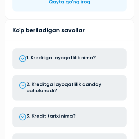
Qayta qo'ng'iroq
Ko'p beriladigan savollar
1. Kreditga layoqatlilik nima?
2. Kreditga layoqatlilik qanday
baholanadi?
3. Kredit tarixi nima?