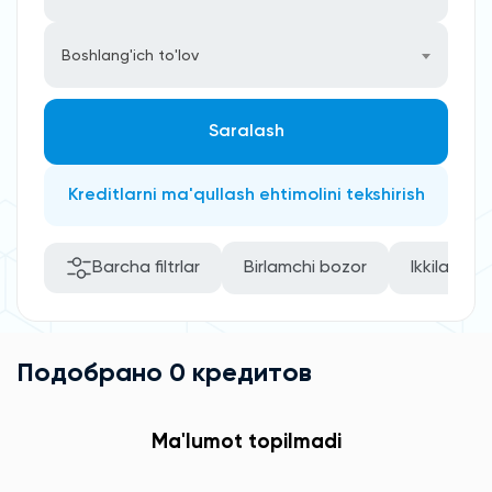
Boshlang'ich to'lov
Saralash
Kreditlarni ma'qullash ehtimolini tekshirish
Barcha filtrlar
Birlamchi bozor
Ikkilamchi
Подобрано 0 кредитов
Ma'lumot topilmadi