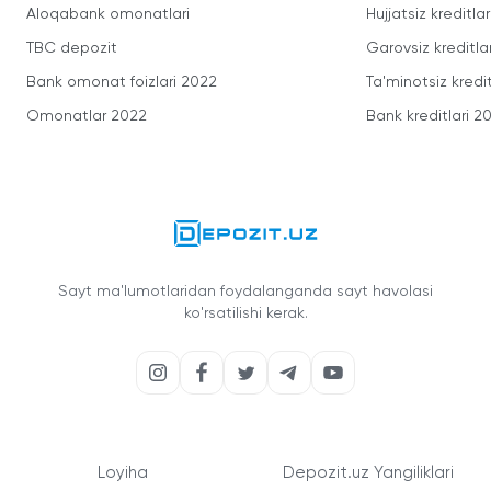
Aloqabank omonatlari
Hujjatsiz kreditlar
TBC depozit
Garovsiz kreditla
Bank omonat foizlari 2022
Ta'minotsiz kredit
Omonatlar 2022
Bank kreditlari 2
Sayt ma'lumotlaridan foydalanganda sayt havolasi
ko'rsatilishi kerak.
Loyiha
Depozit.uz Yangiliklari