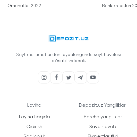
Omonatlar 2022
Bank kreditlari 2
Sayt ma'lumotlaridan foydalanganda sayt havolasi
ko'rsatilishi kerak.
Loyiha
Depozit.uz Yangiliklari
Loyiha haqida
Barcha yangiliklar
Qidirish
Savol-javob
Bog'lanish
Ekspertlar fikri