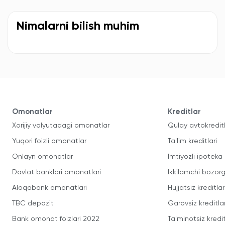
Nimalarni bilish muhim
Omonatlar
Kreditlar
Xorijiy valyutadagi omonatlar
Qulay avtokredit
Yuqori foizli omonatlar
Ta'lim kreditlari
Onlayn omonatlar
Imtiyozli ipoteka
Davlat banklari omonatlari
Ikkilamchi bozorg
Aloqabank omonatlari
Hujjatsiz kreditlar
TBC depozit
Garovsiz kreditla
Bank omonat foizlari 2022
Ta'minotsiz kredit