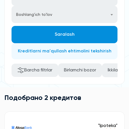
Boshlang'ich to'lov
Saralash
Kreditlarni ma'qullash ehtimolini tekshirish
Barcha filtrlar
Birlamchi bozor
Ikkilamchi
Подобрано 2 кредитов
"Ipoteka"