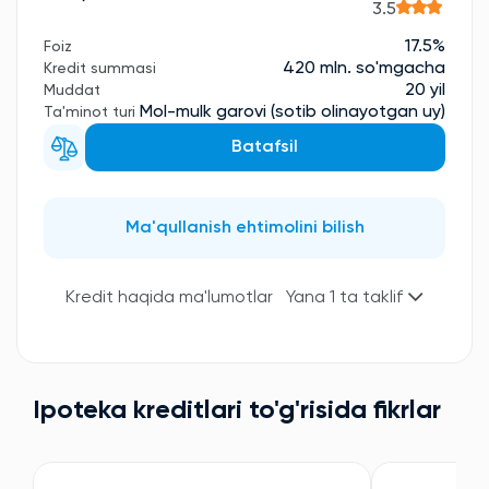
3.5
17.5%
Foiz
420 mln. so'mgacha
Kredit summasi
20 yil
Muddat
Mol-mulk garovi (sotib olinayotgan uy)
Ta'minot turi
Batafsil
Ma'qullanish ehtimolini bilish
Kredit haqida ma'lumotlar
Yana 1 ta taklif
Ipoteka kreditlari to'g'risida fikrlar