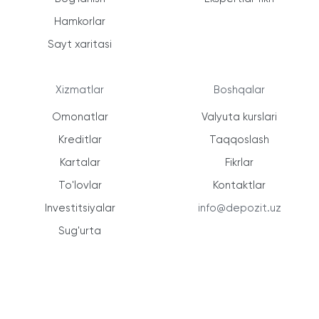
Hamkorlar
Sayt xaritasi
Xizmatlar
Boshqalar
Omonatlar
Valyuta kurslari
Kreditlar
Taqqoslash
Kartalar
Fikrlar
To'lovlar
Kontaktlar
Investitsiyalar
info@depozit.uz
Sug'urta