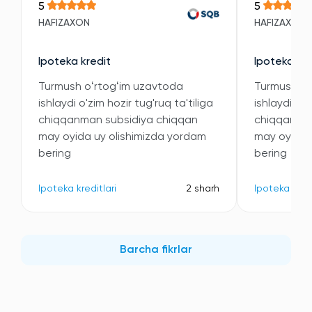
5
5
HAFIZAXON
HAFIZAXON
Ipoteka kredit
Ipoteka kre
Turmush oʻrtogʻim uzavtoda
Turmush oʻ
ishlaydi o'zim hozir tug'ruq ta'tiliga
ishlaydi o'z
chiqqanman subsidiya chiqqan
chiqqanman
may oyida uy olishimizda yordam
may oyida 
bering
bering
Ipoteka kreditlari
2 sharh
Ipoteka kredi
Barcha fikrlar