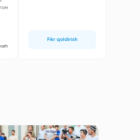
е
том
Fikr qoldirish
harh