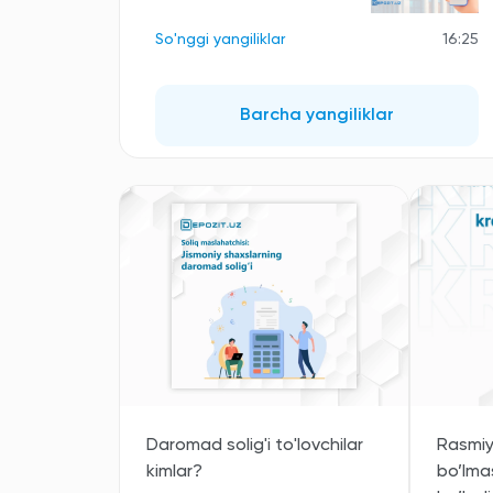
So'nggi yangiliklar
16:25
Barcha yangiliklar
Daromad solig'i to'lovchilar
Rasmi
kimlar?
bo’lmas