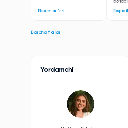
bo’lad
Ekspertlar fikri
Ekspertla
Barcha fikrlar
Yordamchi