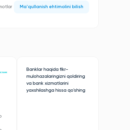
motlar
Ma'qullanish ehtimolini bilish
Banklar haqida fikr-
mulohazalaringizni qoldiring
va bank xizmatlarini
yaxshilashga hissa qo'shing
ю