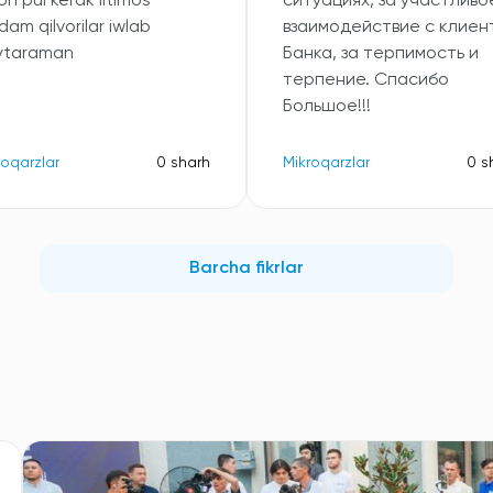
lon pul kerak iltimos
ситуациях, за участливо
dam qilvorilar iwlab
взаимодействие с клиен
ytaraman
Банка, за терпимость и
терпение. Спасибо
Большое!!!
roqarzlar
0 sharh
Mikroqarzlar
0 s
Barcha fikrlar