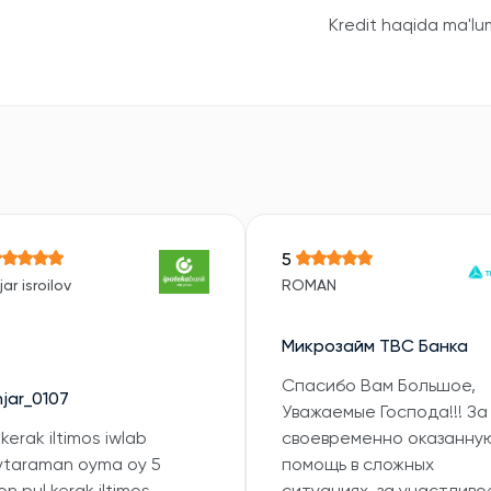
Kredit haqida ma'lu
5
ar isroilov
ROMAN
Микрозайм TBC Банка
Спасибо Вам Большое,
jar_0107
Уважаемые Господа!!! За
 kerak iltimos iwlab
своевременно оказанну
ytaraman oyma oy 5
помощь в сложных