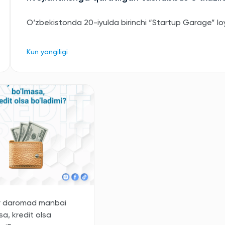
O‘zbekistonda 20-iyulda birinchi “Startup Garage” loyih
Kun yangiligi
y daromad manbai
a, kredit olsa