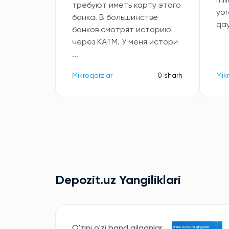
mil
требуют иметь карту этого
yor
банка. В большинстве
qa
банков смотрят историю
через КАТМ. У меня истори
...
Mikroqarzlar
0 sharh
Mik
Depozit.uz Yangiliklari
O'zini o'zi band qilganlar