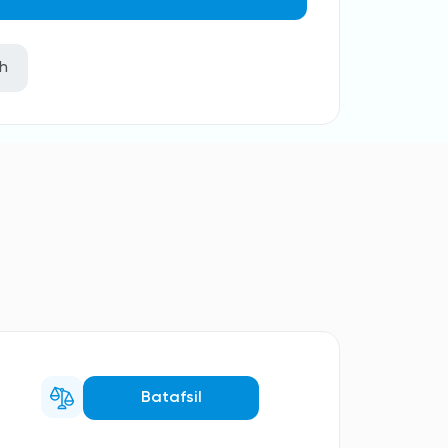
sh
Batafsil