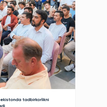
bekistonda tadbirkorlikni
adi