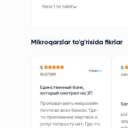
Yana 1 ta taklif
Mikroqarzlar to'g'risida fikrlar
5
5
RUSTAM
sanj
Единственный банк,
который смотрел на ЗП
Пробовал взять микрозайм
San
почти во всех банках. Где-
pul
то приложение мертвое и
qa
услуг попросту нет. Где-то