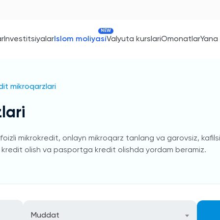
NEW
ar
Investitsiyalar
Islom moliyasi
Valyuta kurslari
Omonatlar
Yana
dit mikroqarzlari
lari
zli mikrokredit, onlayn mikroqarz tanlang va garovsiz, kafilsi
kor kredit olish va pasportga kredit olishda yordam beramiz.
Muddat