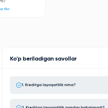
imi?
r fikri
Ko'p beriladigan savollar
1. Kreditga layoqatlilik nima?
2. Kreditga layoqatlilik qanday baholanadi?