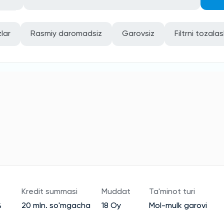
lar
Rasmiy daromadsiz
Garovsiz
Filtrni tozala
Kredit summasi
Muddat
Ta'minot turi
%
20 mln. so'mgacha
18 Oy
Mol-mulk garovi