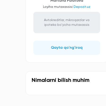
Maftuna Pulatova
Loyiha mutaxassisi
Depozit.uz
Avtokreditlar, mikroqarzlar va
ipoteka bo'yicha mutaxassis
Qayta qo'ng'iroq
Nimalarni bilish muhim