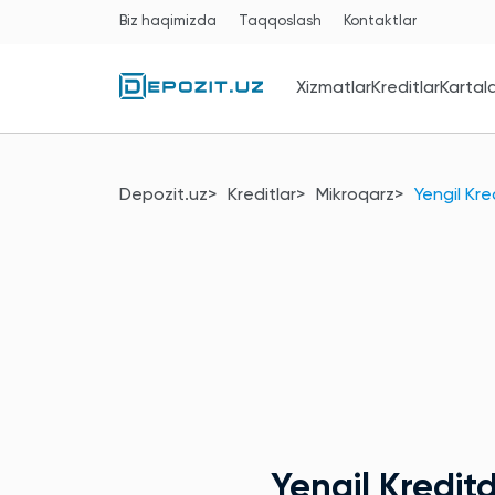
Biz haqimizda
Taqqoslash
Kontaktlar
Xizmatlar
Kreditlar
Kartal
Depozit.uz
Kreditlar
Mikroqarz
Yengil Kre
Yengil Kredi