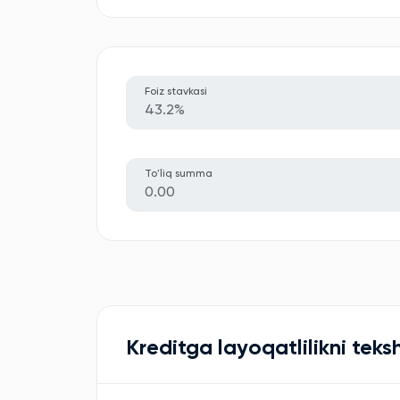
Foiz stavkasi
43.2%
To'liq summa
0.00
Kreditga layoqatlilikni teksh