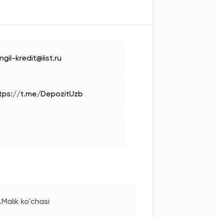
ngil-kredit@list.ru
tps://t.me/DepozitUzb
.Malik ko'chasi