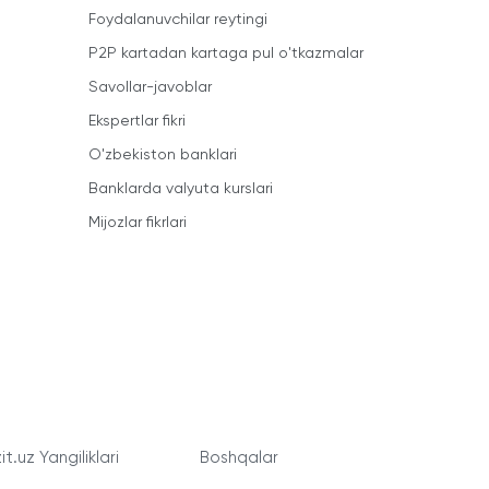
Foydalanuvchilar reytingi
P2P kartadan kartaga pul o'tkazmalar
Savollar-javoblar
Ekspertlar fikri
O'zbekiston banklari
Banklarda valyuta kurslari
Mijozlar fikrlari
t.uz Yangiliklari
Boshqalar