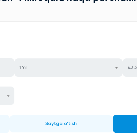
1 Yil
43.
Saytga o'tish