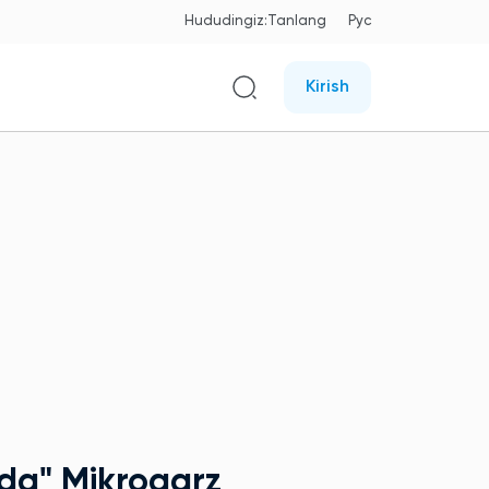
Hududingiz:
Tanlang
Рус
Kirish
ida"
Mikroqarz