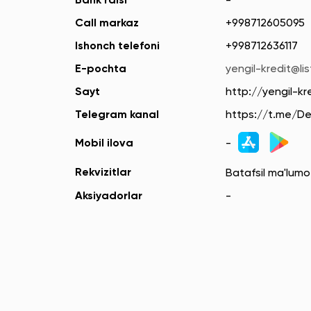
Bank raisi
-
Call markaz
+998712605095
Ishonch telefoni
+998712636117
E-pochta
yengil-kredit@lis
Sayt
http://yengil-kr
Telegram kanal
https://t.me/D
Mobil ilova
-
Rekvizitlar
Batafsil ma'lum
Aksiyadorlar
-