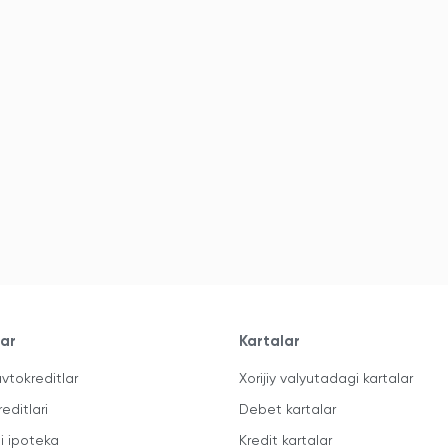
lar
Kartalar
vtokreditlar
Xorijiy valyutadagi kartalar
reditlari
Debet kartalar
li ipoteka
Kredit kartalar