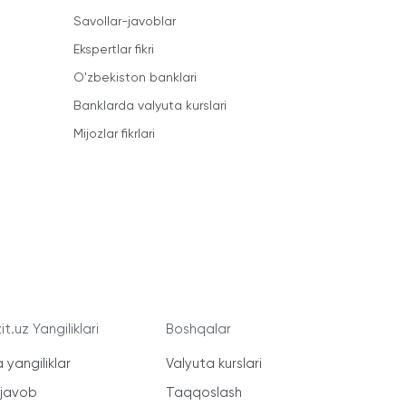
Savollar-javoblar
Ekspertlar fikri
O'zbekiston banklari
Banklarda valyuta kurslari
Mijozlar fikrlari
t.uz Yangiliklari
Boshqalar
 yangiliklar
Valyuta kurslari
-javob
Taqqoslash