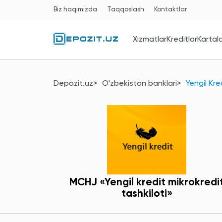
Biz haqimizda
Taqqoslash
Kontaktlar
Xizmatlar
Kreditlar
Kartal
Depozit.uz
O'zbekiston banklari
Yengil Kre
MCHJ «Yengil kredit mikrokredi
tashkiloti»