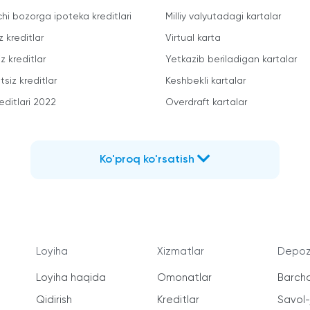
chi bozorga ipoteka kreditlari
Milliy valyutadagi kartalar
z kreditlar
Virtual karta
z kreditlar
Yetkazib beriladigan kartalar
siz kreditlar
Keshbekli kartalar
editlari 2022
Overdraft kartalar
Ko'proq ko'rsatish
Loyiha
Xizmatlar
Depozi
Loyiha haqida
Omonatlar
Barcha
Qidirish
Kreditlar
Savol