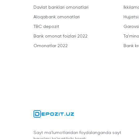
Davlat banklari omonatlari
Ikkilam
Aloqabank omonatlari
Hujjatsi
TBC depozit
Garovsi
Bank omonat foizlari 2022
Ta'minot
Omonatlar 2022
Bank kr
Sayt ma'lumotlaridan foydalanganda sayt
havolasi ko'rsatilishi kerak.