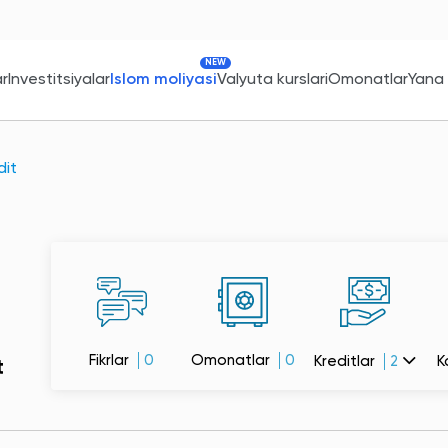
NEW
ar
Investitsiyalar
Islom moliyasi
Valyuta kurslari
Omonatlar
Yana
dit
Fikrlar
0
Omonatlar
0
Kreditlar
2
K
t