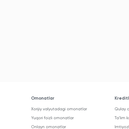
Omonatlar
Kredit
Xorijiy valyutadagi omonatlar
Qulay a
Yuqori foizli omonatlar
Ta'lim k
Onlayn omonatlar
Imtiyoz