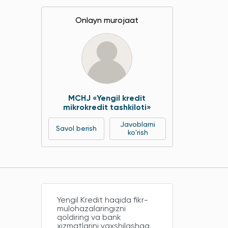
Onlayn murojaat
MCHJ «Yengil kredit
mikrokredit tashkiloti»
Javoblarni
Savol berish
ko'rish
Yengil Kredit haqida fikr-
mulohazalaringizni
qoldiring va bank
xizmatlarini yaxshilashga