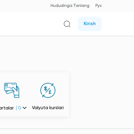
Hududingiz:
Tanlang
Рус
Kirish
Valyuta kurslari
artalar
0