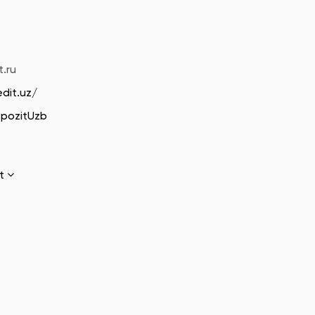
t.ru
edit.uz/
epozitUzb
ot