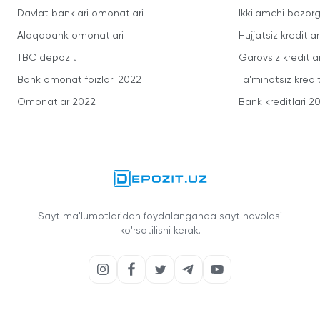
Davlat banklari omonatlari
Ikkilamchi bozorg
Aloqabank omonatlari
Hujjatsiz kreditlar
TBC depozit
Garovsiz kreditla
Bank omonat foizlari 2022
Ta'minotsiz kredit
Omonatlar 2022
Bank kreditlari 2
Sayt ma'lumotlaridan foydalanganda sayt havolasi
ko'rsatilishi kerak.