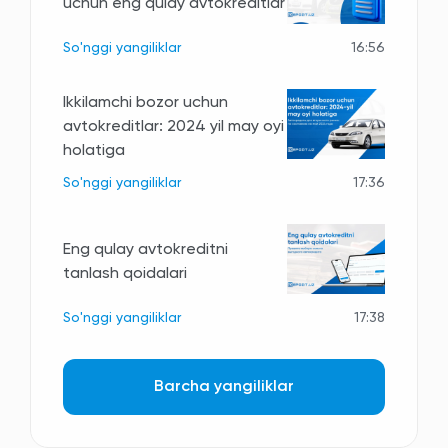
uchun eng qulay avtokreditlar
So'nggi yangiliklar
16:56
Ikkilamchi bozor uchun
avtokreditlar: 2024 yil may oyi
holatiga
So'nggi yangiliklar
17:36
Eng qulay avtokreditni
tanlash qoidalari
So'nggi yangiliklar
17:38
Barcha yangiliklar