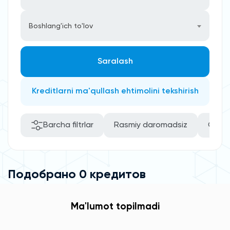
Boshlang'ich to'lov
Saralash
Kreditlarni ma'qullash ehtimolini tekshirish
Barcha filtrlar
Rasmiy daromadsiz
O’zini
Подобрано 0 кредитов
Ma'lumot topilmadi