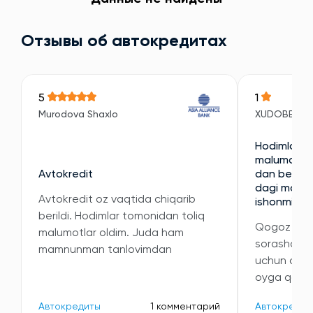
Отзывы об автокредитах
5
1
Murodova Shaxlo
XUDOBERDI
Hodimlari e
malumotni 
Avtokredit
dan berilan
dagi malumo
Avtokredit oz vaqtida chiqarib
ishonmidi
berildi. Hodimlar tomonidan toliq
Qogoz kori
malumotlar oldim. Juda ham
sorashdi v
mamnunman tanlovimdan
uchun oyli
oyga qatta
Автокредиты
1 комментарий
Автокредит