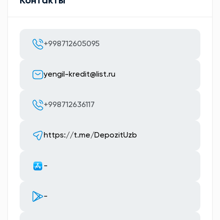
Контакты
+998712605095
yengil-kredit@list.ru
+998712636117
https://t.me/DepozitUzb
-
-