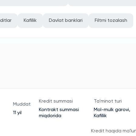
ditlar
Kafillik
Davlat banklari
Filtrni tozalash
Kredit summasi
Ta'minot turi
Muddat
Kontrakt summasi
Mol-mulk garovi,
11 yil
miqdorida
Kafillik
Kredit haqida ma'lu