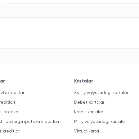
lar
Kartalar
vtokreditlar
Xorijiy valyutadagi kartalar
reditlari
Debet kartalar
li ipoteka
Kredit kartalar
chi bozorga ipoteka kreditlari
Milliy valyutadagi kartalar
z kreditlar
Virtual karta