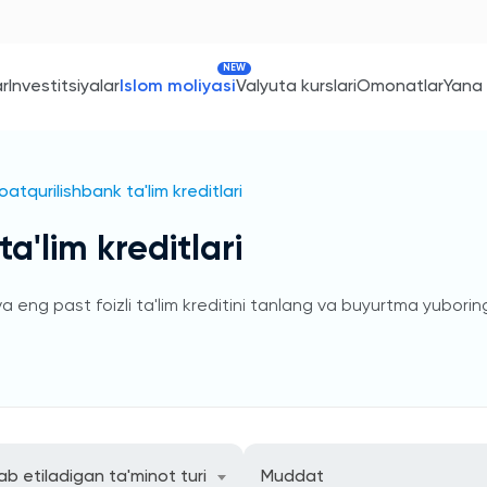
NEW
ar
Investitsiyalar
Islom moliyasi
Valyuta kurslari
Omonatlar
Yana
atqurilishbank ta'lim kreditlari
a'lim kreditlari
 eng past foizli ta'lim kreditini tanlang va buyurtma yubori
ab etiladigan ta'minot turi
Muddat