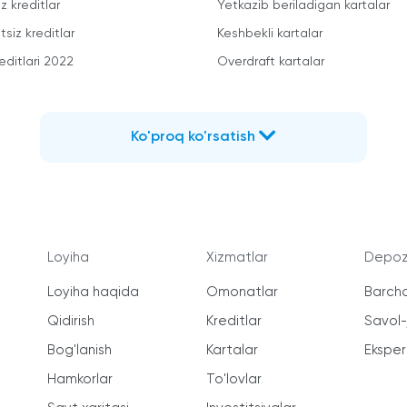
z kreditlar
Yetkazib beriladigan kartalar
siz kreditlar
Keshbekli kartalar
editlari 2022
Overdraft kartalar
Ko'proq ko'rsatish
Loyiha
Xizmatlar
Depozi
Loyiha haqida
Omonatlar
Barcha
Qidirish
Kreditlar
Savol
Bog'lanish
Kartalar
Ekspert
Hamkorlar
To'lovlar