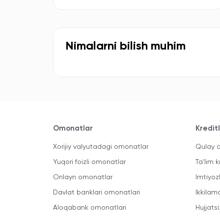
Nimalarni bilish muhim
Omonatlar
Kredit
Xorijiy valyutadagi omonatlar
Qulay a
Yuqori foizli omonatlar
Ta'lim k
Onlayn omonatlar
Imtiyoz
Davlat banklari omonatlari
Ikkilam
Aloqabank omonatlari
Hujjatsi