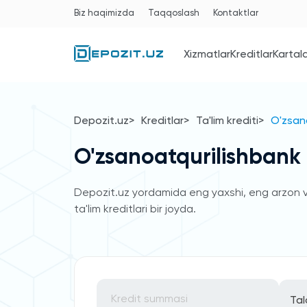
Biz haqimizda
Taqqoslash
Kontaktlar
Xizmatlar
Kreditlar
Kartal
Depozit.uz
Kreditlar
Ta'lim krediti
O'zsano
O'zsanoatqurilishbank t
Depozit.uz yordamida eng yaxshi, eng arzon va
ta'lim kreditlari bir joyda.
Tal