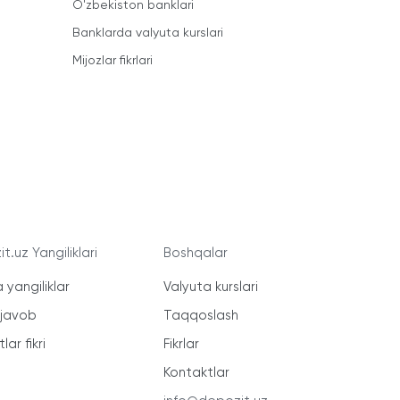
O'zbekiston banklari
Banklarda valyuta kurslari
Mijozlar fikrlari
t.uz Yangiliklari
Boshqalar
 yangiliklar
Valyuta kurslari
-javob
Taqqoslash
lar fikri
Fikrlar
Kontaktlar