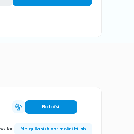
Batafsil
motlar
Ma'qullanish ehtimolini bilish