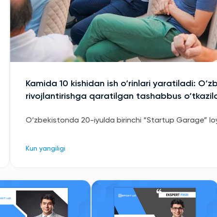
Kamida 10 kishidan ish o‘rinlari yaratiladi: O‘z
rivojlantirishga qaratilgan tashabbus o‘tkazil
O‘zbekistonda 20-iyulda birinchi “Startup Garage” loyih
Kun yangiligi