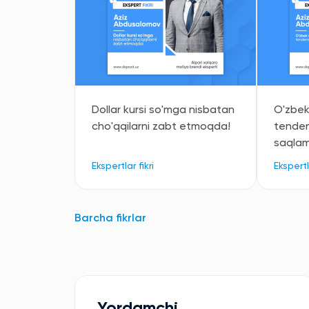
Dollar kursi so'mga nisbatan
O'zbek 
cho'qqilarni zabt etmoqda!
tenden
saqla
Ekspertlar fikri
Ekspertla
Barcha fikrlar
Yordamchi