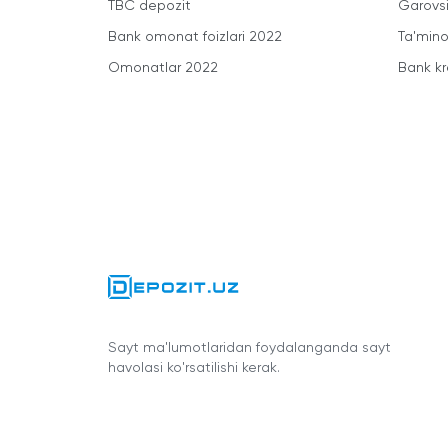
TBC depozit
Garovsi
Bank omonat foizlari 2022
Ta'minot
Omonatlar 2022
Bank kr
Sayt ma'lumotlaridan foydalanganda sayt
havolasi ko'rsatilishi kerak.