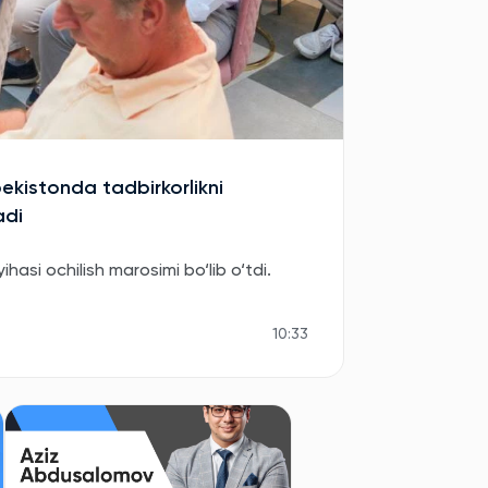
bekistonda tadbirkorlikni
adi
asi ochilish marosimi bo‘lib o‘tdi.
10:33