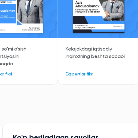
so'mi o'sish
Kelajakdagi iqtisodiy
tsiyasini
inqirozning beshta sababi
moqda.
r fikri
Ekspertlar fikri
Ko'p beriladigan savollar