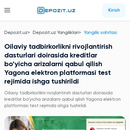
Kirish
Depozit.uz
Depozit.uz Yangiliklari
Yangilik sahifasi
Oilaviy tadbirkorlikni rivojlantirish
dasturlari doirasida kreditlar
bo‘yicha arizalarni qabul qilish
Yagona elektron platformasi test
rejimida ishga tushirildi
Oilaviy tadbirkorlikni rivojlantirish dasturlari doirasida
kreditlar bo‘yicha arizalarni qabul qilish Yagona elektron
platformasi test rejimida ishga tushirildi