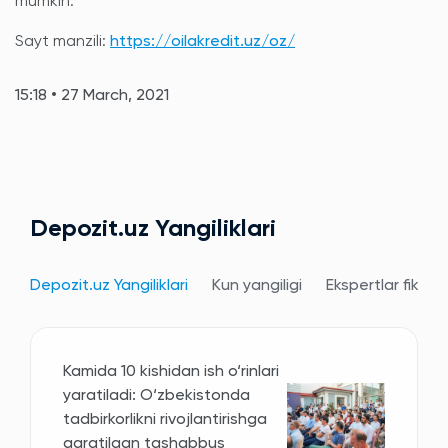
mumkin.
Sayt manzili:
https://oilakredit.uz/oz/
15:18 • 27 March, 2021
Depozit.uz Yangiliklari
Depozit.uz Yangiliklari
Kun yangiligi
Ekspertlar fikri
Kamida 10 kishidan ish o‘rinlari
yaratiladi: O‘zbekistonda
tadbirkorlikni rivojlantirishga
qaratilgan tashabbus