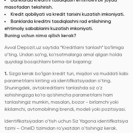
Banklarda kreditni tasdiqlash ehtimolini bir joyda
masofadan tekshirish.
Kredit qobiliyati va kredit tarixini kuzatish imkoniyati.
Banklarda kreditni tasdiqlashni rad etilishining
ehtimoliy sabablarini kuzatish imkoniyati.
Buning uchun nima qilish kerak?
Avval Depozit.uz saytida “Kreditlarni tanlash” bo‘limiga
o‘ting. Undan so’ng, ko'rsatmalarga amal qilgan holda
quyidagi bosqichlarni birma-bir bajaring:
1.
Sizga kerak bo'lgan kredit turi, miqdori va muddati kabi
parametrlarni kiriting va identifikatsiyadan o'ting.
Shuningdek, avtokreditlarni tanlashda siz o'z
xohishingizga ko'ra qo'shimcha parametrlarni ham
tanlashingiz mumkin, masalan, bozor - birlamchi yoki
ikkilamchi, avtomobilning brendi, modeli yoki pozitsiyasi.
Identifikatsiyadan o’tish uchun Siz Yagona identifikatsiya
tizimi – OneID tizimidan ro'yxatdan o'tishingiz kerak.