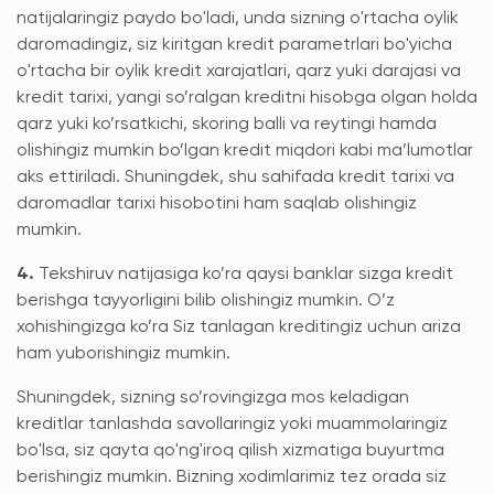
natijalaringiz paydo bo'ladi, unda sizning o'rtacha oylik
daromadingiz, siz kiritgan kredit parametrlari bo'yicha
o'rtacha bir oylik kredit xarajatlari, qarz yuki darajasi va
kredit tarixi, yangi so’ralgan kreditni hisobga olgan holda
qarz yuki ko’rsatkichi, skoring balli va reytingi hamda
olishingiz mumkin bo’lgan kredit miqdori kabi ma’lumotlar
aks ettiriladi. Shuningdek, shu sahifada kredit tarixi va
daromadlar tarixi hisobotini ham saqlab olishingiz
mumkin.
4.
Tekshiruv natijasiga ko’ra qaysi banklar sizga kredit
berishga tayyorligini bilib olishingiz mumkin. O’z
xohishingizga ko’ra Siz tanlagan kreditingiz uchun ariza
ham yuborishingiz mumkin.
Shuningdek, sizning so’rovingizga mos keladigan
kreditlar tanlashda savollaringiz yoki muammolaringiz
bo'lsa, siz qayta qo'ng'iroq qilish xizmatiga buyurtma
berishingiz mumkin. Bizning xodimlarimiz tez orada siz