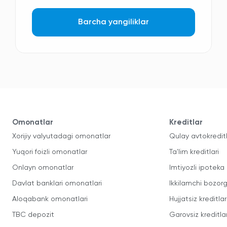
Barcha yangiliklar
Omonatlar
Kreditlar
Xorijiy valyutadagi omonatlar
Qulay avtokredit
Yuqori foizli omonatlar
Ta'lim kreditlari
Onlayn omonatlar
Imtiyozli ipoteka
Davlat banklari omonatlari
Ikkilamchi bozorg
Aloqabank omonatlari
Hujjatsiz kreditlar
TBC depozit
Garovsiz kreditla