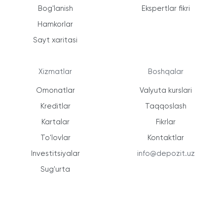
Bog'lanish
Ekspertlar fikri
Hamkorlar
Sayt xaritasi
Xizmatlar
Boshqalar
Omonatlar
Valyuta kurslari
Kreditlar
Taqqoslash
Kartalar
Fikrlar
To'lovlar
Kontaktlar
Investitsiyalar
info@depozit.uz
Sug'urta