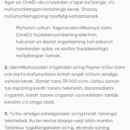
Agar siz OneID-da ro'yxatdan o'tgan bo'lsangiz, o’z
ma'lumotlaringizni kiritishingiz kerak. Shaxsiy
ma'lumotlaringizning maxfiyligi kafolatlanadi.
Ma’lumot uchun: Yagona identifikatsiya tizimi
(OneID) foydalanuvchilarning elektron
hukumat va davlat organlarining turli axborot
tizimlaridan qulay va xavfsiz foydalanishiga
mo‘ljallangan tizimdir.
2.
Identifikatsiyadan o‘tgandan so‘ng Payme to‘lov tizimi
yoki karta ma’lumotlarini kiritish orqali to‘lovni amalga
oshirish kerak. Xizmat narxi 39 000 so‘m. Ushbu xizmat
turi mijozning kredit tarixini tekshirish, daromadlarini
o'rganish, kredit tarixini o'rganish va kreditlarni tanlab
berishni o'z ichiga oladi.
3.
To'lov amalga oshirilganidan so'ng kredit tarixingiz
tekshiriladi. Bu bir necha daqiqa vaqt olishi mumkin.
Tekshiruv tugallanganidan so'ng, ekranda sizning