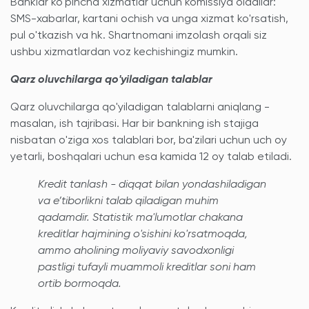
Banklar ko'pincha xizmatlar uchun komissiya oladilar:
SMS-xabarlar, kartani ochish va unga xizmat ko'rsatish,
pul o'tkazish va hk. Shartnomani imzolash orqali siz
ushbu xizmatlardan voz kechishingiz mumkin.
Qarz oluvchilarga qo'yiladigan talablar
Qarz oluvchilarga qo'yiladigan talablarni aniqlang -
masalan, ish tajribasi. Har bir bankning ish stajiga
nisbatan o'ziga xos talablari bor, ba'zilari uchun uch oy
yetarli, boshqalari uchun esa kamida 12 oy talab etiladi.
Kredit tanlash - diqqat bilan yondashiladigan
va e’tiborlikni talab qiladigan muhim
qadamdir. Statistik ma'lumotlar chakana
kreditlar hajmining o'sishini ko'rsatmoqda,
ammo aholining moliyaviy savodxonligi
pastligi tufayli muammoli kreditlar soni ham
ortib bormoqda.