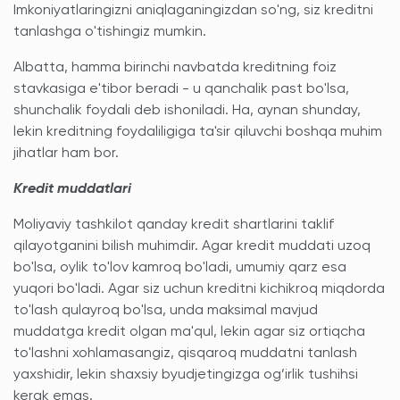
Imkoniyatlaringizni aniqlaganingizdan so'ng, siz kreditni
tanlashga o'tishingiz mumkin.
Albatta, hamma birinchi navbatda kreditning foiz
stavkasiga e'tibor beradi - u qanchalik past bo'lsa,
shunchalik foydali deb ishoniladi. Ha, aynan shunday,
lekin kreditning foydaliligiga ta'sir qiluvchi boshqa muhim
jihatlar ham bor.
Kredit muddatlari
Moliyaviy tashkilot qanday kredit shartlarini taklif
qilayotganini bilish muhimdir. Agar kredit muddati uzoq
bo'lsa, oylik to'lov kamroq bo'ladi, umumiy qarz esa
yuqori bo'ladi. Agar siz uchun kreditni kichikroq miqdorda
to'lash qulayroq bo'lsa, unda maksimal mavjud
muddatga kredit olgan ma'qul, lekin agar siz ortiqcha
to'lashni xohlamasangiz, qisqaroq muddatni tanlash
yaxshidir, lekin shaxsiy byudjetingizga og’irlik tushihsi
kerak emas.