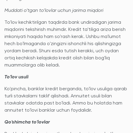
Muddati o’tgan to’lovlar uchun jarima miqdori
To'lov kechiktirilgan taqdirda bank undiradigan jarima
miqdorini tekshirish muhimdir. Kredit ta'tiliga ariza berish
imkoniyati haqida ham so'rash kerak. Ushbu ma'lumot
hech bo'lmaganda o'zingizni ishonchli his qilishingizga
yordam beradi. Shuni esda tutish kerakki, uch oydan
ortiq kechikish kelajakda kredit olish bilan bog'liq
muammolarga olib keladi.
To'lov usuli
Ko'pincha, banklar kredit berganda, to'lov usuliga qarab
turli stavkalarni taklif qilishadi. Annuitet usuli bilan
stavkalar odatda past bo'ladi. Ammo bu holatda ham
annuitet to'lovi banklar uchun foydalidir.
Qo'shimcha to'lovlar