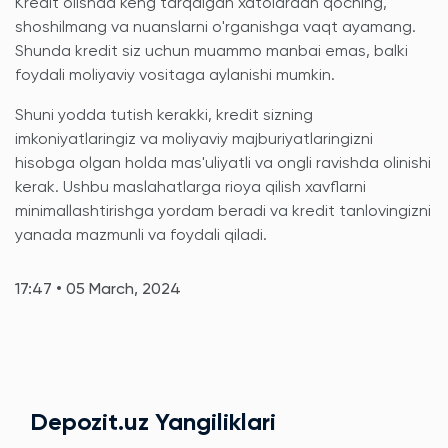
Kredit olishda keng tarqalgan xatolardan qoching,
shoshilmang va nuanslarni o'rganishga vaqt ayamang.
Shunda kredit siz uchun muammo manbai emas, balki
foydali moliyaviy vositaga aylanishi mumkin.
Shuni yodda tutish kerakki, kredit sizning
imkoniyatlaringiz va moliyaviy majburiyatlaringizni
hisobga olgan holda mas'uliyatli va ongli ravishda olinishi
kerak. Ushbu maslahatlarga rioya qilish xavflarni
minimallashtirishga yordam beradi va kredit tanlovingizni
yanada mazmunli va foydali qiladi.
17:47 • 05 March, 2024
Depozit.uz Yangiliklari