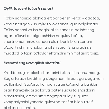
Oylik to’lovni to'lash sanasi
To'lov sanasiga alohida e'tibor berish kerak - odatda,
kredit berilgan kun oylik to’lov sanasi qilib belgilanadi.
To'lov sanasi va ish haqini olish sanasini solishtiring –
agar to'lovni amalga oshirish noqulay bo'lsa,
shartnomani imzolashdan oldin bank bilan sanani
o'zgartirishni muhokama qilish zarur. Shu orqali siz
muddatli o’tgan to’lovlar ehtimolini minimallashtirasiz.
Kreditni sug'urta qilish shartlari
Kreditni sug'urtalash shartlarini tekshirishni unutmang.
Sug'urtalash kreditning o'ziga ham, kredit garoviga ham
qo'llaniladi. Sug'urta kompaniyalari ko'pincha banklar
bilan hamkorlik qiladilar va qat'iy sug'urta shartlarini
o'rnatadilar, ammo siz o'zingizga qulay sug'urta
kompaniyasini yanada qulayroq tariflar bilan taklif
qilishingiz mumkin.