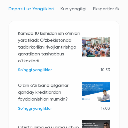
Depozit.uz Yangiliklari
Kun yangiligi
Ekspertlar fikri
Kamida 10 kishidan ish o‘rinlari
yaratiladi: O‘zbekistonda
tadbirkorlikni rivojlantirishga
qaratilgan tashabbus
o‘tkaziladi
So'nggi yangiliklar
10:33
O'zini o'zi band qilganlar
qanday kreditlardan
foydalanishlari mumkin?
So'nggi yangiliklar
17:03
Oferta nima va u nima uchun