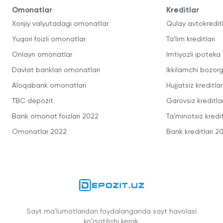
Omonatlar
Kreditlar
Xorijiy valyutadagi omonatlar
Qulay avtokredit
Yuqori foizli omonatlar
Ta'lim kreditlari
Onlayn omonatlar
Imtiyozli ipoteka
Davlat banklari omonatlari
Ikkilamchi bozorg
Aloqabank omonatlari
Hujjatsiz kreditlar
TBC depozit
Garovsiz kreditla
Bank omonat foizlari 2022
Ta'minotsiz kredit
Omonatlar 2022
Bank kreditlari 2
Sayt ma'lumotlaridan foydalanganda sayt havolasi
ko'rsatilishi kerak.