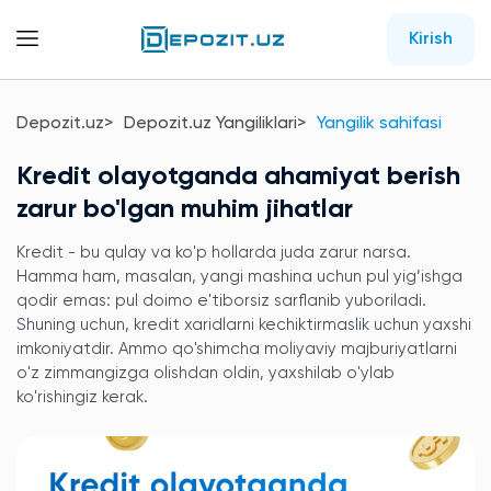
Kirish
Depozit.uz
Depozit.uz Yangiliklari
Yangilik sahifasi
Kredit olayotganda ahamiyat berish
zarur bo'lgan muhim jihatlar
Kredit - bu qulay va ko'p hollarda juda zarur narsa.
Hamma ham, masalan, yangi mashina uchun pul yig’ishga
qodir emas: pul doimo e'tiborsiz sarflanib yuboriladi.
Shuning uchun, kredit xaridlarni kechiktirmaslik uchun yaxshi
imkoniyatdir. Ammo qo'shimcha moliyaviy majburiyatlarni
o'z zimmangizga olishdan oldin, yaxshilab o'ylab
ko'rishingiz kerak.