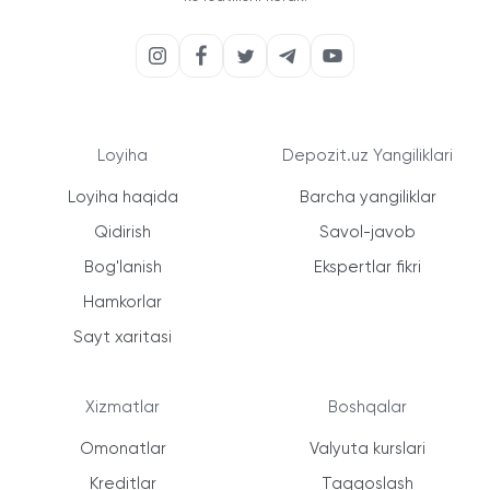
Loyiha
Depozit.uz Yangiliklari
Loyiha haqida
Barcha yangiliklar
Qidirish
Savol-javob
Bog'lanish
Ekspertlar fikri
Hamkorlar
Sayt xaritasi
Xizmatlar
Boshqalar
Omonatlar
Valyuta kurslari
Kreditlar
Taqqoslash