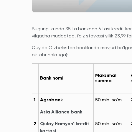
Bugungi kunda 35 ta bankdan 6 tasi kredit ka
yilgacha muddatga, foiz stavkasi yillik 23,99 f
Quyida O’zbekiston banklarida mavjud bo’lgan kr
oktabr holatiga):
Maksimal
Bank nomi
summa
1
Agrobank
50 mln. so’m
Asia Alliance bank
2
Qulay Hamyon1 kredit
50 mln. so’m
kartasi