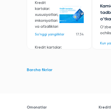
Kredit
Kamid
kartalar:
tadbi
xususiyatlari,
o‘tka
imkoniyatlari
va afzalliklari
O‘zbe
ochili
So'nggi yangiliklar
17:34
Kun ya
Kredit kartalar:
qaysi
banklarda
qanday
Barcha fikrlar
shartlarda
rasmiylashtirish
mumkin?
So'nggi yangiliklar
15:53
Omonatlar
Kredit
Barcha yangiliklar