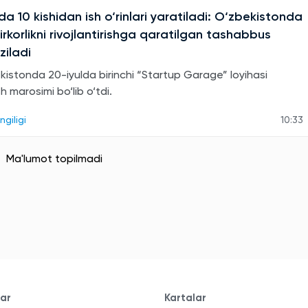
a 10 kishidan ish o‘rinlari yaratiladi: O‘zbekistonda
rkorlikni rivojlantirishga qaratilgan tashabbus
ziladi
kistonda 20-iyulda birinchi “Startup Garage” loyihasi
sh marosimi bo‘lib o‘tdi.
ngiligi
10:33
Ma'lumot topilmadi
lar
Kartalar