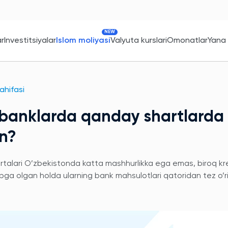
NEW
ar
Investitsiyalar
Islom moliyasi
Valyuta kurslari
Omonatlar
Yana
sahifasi
i banklarda qanday shartlarda
in?
rtalari O’zbekistonda katta mashhurlikka ega emas, biroq kr
sobga olgan holda ularning bank mahsulotlari qatoridan tez o’r