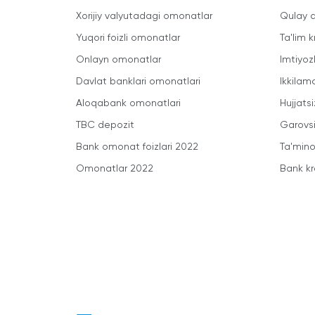
Xorijiy valyutadagi omonatlar
Qulay a
Yuqori foizli omonatlar
Ta'lim k
Onlayn omonatlar
Imtiyoz
Davlat banklari omonatlari
Ikkilam
Aloqabank omonatlari
Hujjatsi
TBC depozit
Garovsi
Bank omonat foizlari 2022
Ta'minot
Omonatlar 2022
Bank kr