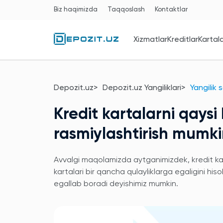
Biz haqimizda
Taqqoslash
Kontaktlar
Xizmatlar
Kreditlar
Kartal
Depozit.uz
Depozit.uz Yangiliklari
Yangilik 
Kredit kartalarni qays
rasmiylashtirish mumk
Avvalgi maqolamizda aytganimizdek, kredit ka
kartalari bir qancha qulayliklarga egaligini hi
egallab boradi deyishimiz mumkin.