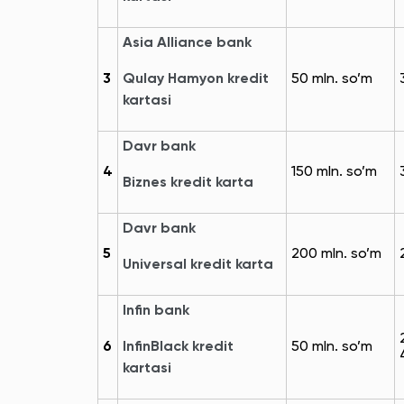
Asia Alliance bank
3
Qulay Hamyon kredit
50 mln. so’m
kartasi
Davr bank
4
150 mln. so’m
Biznes kredit karta‎‎
Davr bank
5
200 mln. so’m
Universal kredit karta‎‎
Infin bank
6
InfinBlack kredit
50 mln. so’m
kartasi