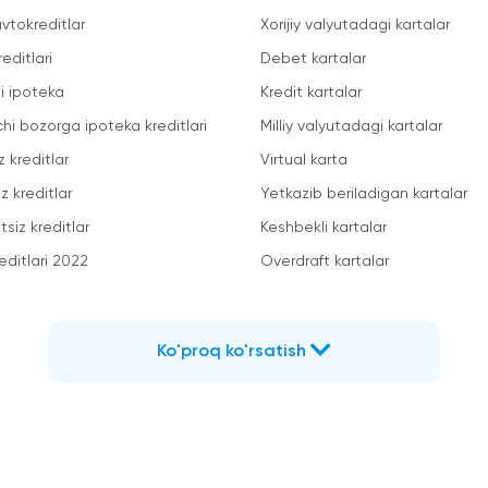
vtokreditlar
Xorijiy valyutadagi kartalar
reditlari
Debet kartalar
li ipoteka
Kredit kartalar
chi bozorga ipoteka kreditlari
Milliy valyutadagi kartalar
z kreditlar
Virtual karta
z kreditlar
Yetkazib beriladigan kartalar
siz kreditlar
Keshbekli kartalar
editlari 2022
Overdraft kartalar
Ko'proq ko'rsatish