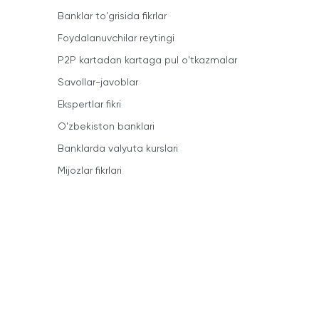
Banklar to'grisida fikrlar
Foydalanuvchilar reytingi
P2P kartadan kartaga pul o'tkazmalar
Savollar-javoblar
Ekspertlar fikri
O'zbekiston banklari
Banklarda valyuta kurslari
Mijozlar fikrlari