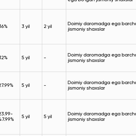
ega bo`lgan jismoniy shaxslar
Doimiy daromadga ega barch
36%
3 yil
2 yil
jismoniy shaxslar
Doimiy daromadga ega barch
32%
5 yil
-
jismoniy shaxslar
Doimiy daromadga ega barch
27.99%
5 yil
-
jismoniy shaxslar
23.99-
Doimiy daromadga ega barch
5 yil
5 yil
47.99%
jismoniy shaxslar