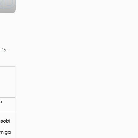
 16-
a
isobi
amiga