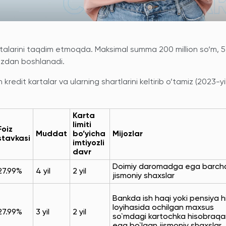
rtalarini taqdim etmoqda. Maksimal summa 200 million so‘m, 5
oizdan boshlanadi.
edit kartalar va ularning shartlarini keltirib o’tamiz (2023-yil
Karta
limiti
Foiz
Muddat
bo’yicha
Mijozlar
stavkasi
imtiyozli
davr
Doimiy daromadga ega barch
27.99%
4 yil
2 yil
jismoniy shaxslar
Bankda ish haqi yoki pensiya h
loyihasida ochilgan maxsus
27.99%
3 yil
2 yil
so`mdagi kartochka hisobraq