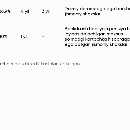
Doimiy daromadga ega barch
26.9%
4 yil
3 yil
jismoniy shaxslar
Bankda ish haqi yoki pensiya h
loyihasida ochilgan maxsus
30%
1 yil
-
so`mdagi kartochka hisobraq
ega bo`lgan jismoniy shaxslar
cha mavjud kredit kartalari keltirilgan.