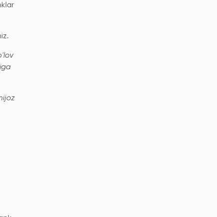
klar
iz.
'lov
siga
mijoz