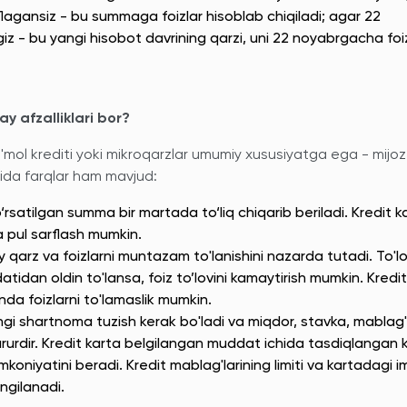
arflagansiz - bu summaga foizlar hisoblab chiqiladi; agar 22
giz - bu yangi hisobot davrining qarzi, uni 22 noyabrgacha foi
y afzalliklari bor?
e'mol krediti yoki mikroqarzlar umumiy xususiyatga ega - mijoz
ida farqlar ham mavjud:
rsatilgan summa bir martada to‘liq chiqarib beriladi. Kredit k
a pul sarflash mumkin.
 qarz va foizlarni muntazam to'lanishini nazarda tutadi. To'lo
tidan oldin to'lansa, foiz to’lovini kamaytirish mumkin. Kredit
nda foizlarni to'lamaslik mumkin.
angi shartnoma tuzish kerak bo'ladi va miqdor, stavka, mablag'
arurdir. Kredit karta belgilangan muddat ichida tasdiqlangan 
imkoniyatini beradi. Kredit mablag'larining limiti va kartadagi im
angilanadi.