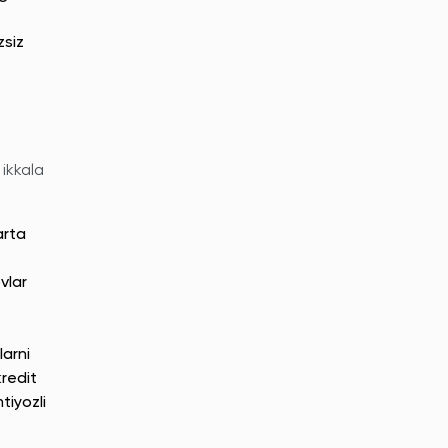
zsiz
 ikkala
arta
vlar
larni
kredit
tiyozli