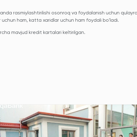
nda rasmiylashtirilishi osonroq va foydalanish uchun qulayr
r uchun ham, katta xaridlar uchun ham foydali bo'ladi.
cha mavjud kredit kartalari keltirilgan.