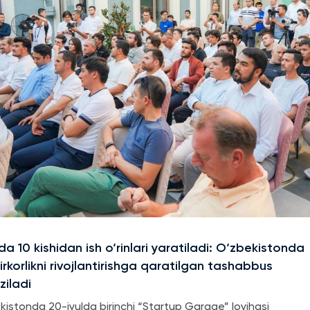
a 10 kishidan ish o‘rinlari yaratiladi: O‘zbekistonda
rkorlikni rivojlantirishga qaratilgan tashabbus
ziladi
kistonda 20-iyulda birinchi “Startup Garage” loyihasi