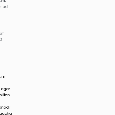
bank
romad
ham
00
ini
– agar
illion
anadi;
brgacha