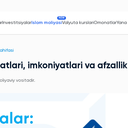
NEW
ar
Investitsiyalar
Islom moliyasi
Valyuta kurslari
Omonatlar
Yana
sahifasi
atlari, imkoniyatlari va afzallik
liyaviy vositadir.