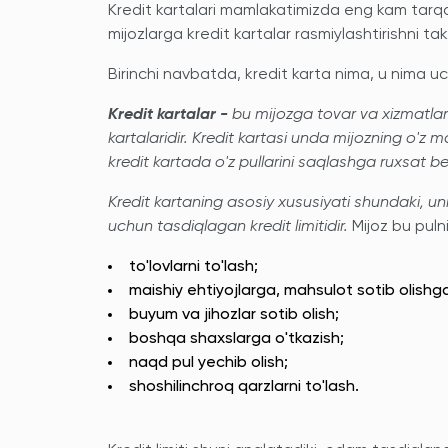
Kredit kartalari mamlakatimizda eng kam tarqa
mijozlarga kredit kartalar rasmiylashtirishni takli
Birinchi navbatda, kredit karta nima, u nima u
Kredit kartalar -
bu mijozga tovar va xizmatlar 
kartalaridir. Kredit kartasi unda mijozning o'z 
kredit kartada o'z pullarini saqlashga ruxsat b
Kredit kartaning asosiy xususiyati shundaki, 
uchun tasdiqlagan kredit limitidir.
Mijoz bu puln
to'lovlarni to'lash;
maishiy ehtiyojlarga, mahsulot sotib olishga
buyum va jihozlar sotib olish;
boshqa shaxslarga o'tkazish;
naqd pul yechib olish;
shoshilinchroq qarzlarni to'lash.