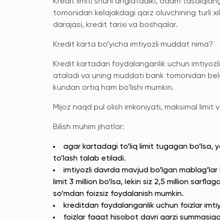
Kredit limiti shuni anglatadiki, odam tasdiqla
tomonidan kelajakdagi qarz oluvchining turli x
darajasi, kredit tarixi va boshqalar.
Kredit karta bo’yicha imtiyozli muddat nima?
Kredit kartadan foydalanganlik uchun imtiyozl
ataladi va uning muddati bank tomonidan belgil
kundan ortiq ham bo'lishi mumkin.
Mijoz naqd pul olish imkoniyati, maksimal limit
Bilish muhim jihatlar:
agar kartadagi to‘liq limit tugagan bo‘lsa, y
to‘lash talab etiladi.
imtiyozli davrda mavjud bo‘lgan mablag‘lar 
limit 3 million bo‘lsa, lekin siz 2,5 million sa
so‘mdan foizsiz foydalanish mumkin.
kreditdan foydalanganlik uchun foizlar imti
foizlar faqat hisobot davri qarzi summasi