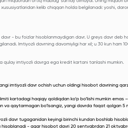
ngan miqdordan ortiq mablag' sarflay olmaydi. Uning miqdori 
il xususiyatlaridan kelib chiqqan holda belgilanadi: yoshi, da
i davr - bu foizlar hisoblanmaydigan davr. U greys davr deb 
anadi. Imtiyozli davrning davomiyligi har xil; u 30 kun ham 1
 va qulay imtiyozli davrga ega kredit kartani tanlashi mumkin.
angi imtiyozli davr ochish uchun oldingi hisobot davrining qarz
limiti kartadagi haqiqiy qoldiqdan ko‘p bo‘lishi mumkin emas 
rflagan va qaytarmagan bo‘lsangiz, yangi davrda faqat qolgan 5 m
yozli davr tugaganidan keyingi birinchi kundan boshlab hisobl
ga hisoblanadi - agar hisobot davri 20 sentyabrdan 21 oktya