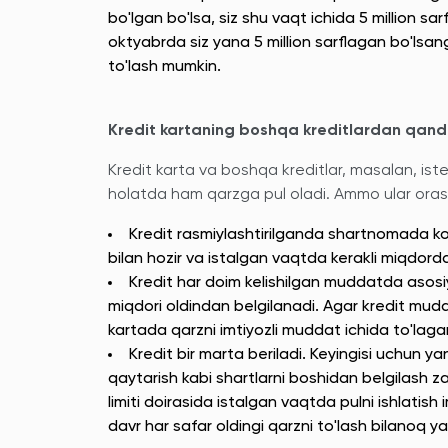
bo'lgan bo'lsa, siz shu vaqt ichida 5 million s
oktyabrda siz yana 5 million sarflagan bo'lsan
to'lash mumkin.
Kredit kartaning boshqa kreditlardan qanda
Kredit karta va boshqa kreditlar, masalan, ist
holatda ham qarzga pul oladi. Ammo ular oras
Kredit rasmiylashtirilganda shartnomada ko‘
bilan hozir va istalgan vaqtda kerakli miqdord
Kredit har doim kelishilgan muddatda asosiy
miqdori oldindan belgilanadi. Agar kredit mudda
kartada qarzni imtiyozli muddat ichida to'laga
Kredit bir marta beriladi. Keyingisi uchun y
qaytarish kabi shartlarni boshidan belgilash z
limiti doirasida istalgan vaqtda pulni ishlatish 
davr har safar oldingi qarzni to'lash bilanoq y