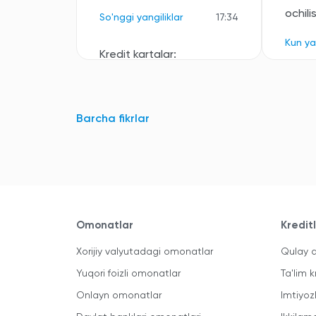
ochili
So'nggi yangiliklar
17:34
Kun ya
Kredit kartalar:
qaysi
banklarda
qanday
Barcha fikrlar
shartlarda
rasmiylashtirish
mumkin?
So'nggi yangiliklar
15:53
Omonatlar
Kredit
Barcha yangiliklar
Xorijiy valyutadagi omonatlar
Qulay a
Yuqori foizli omonatlar
Ta'lim k
Onlayn omonatlar
Imtiyoz