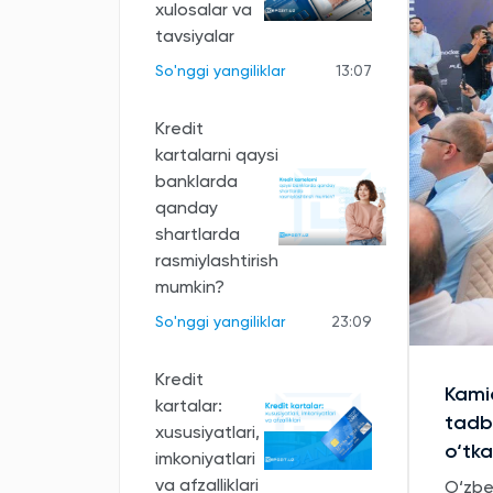
xulosalar va
tavsiyalar
So'nggi yangiliklar
13:07
Kredit
kartalarni qaysi
banklarda
qanday
shartlarda
rasmiylashtirish
mumkin?
So'nggi yangiliklar
23:09
Kredit
Kamid
kartalar:
tadbi
xususiyatlari,
o‘tka
imkoniyatlari
va afzalliklari
O‘zbe