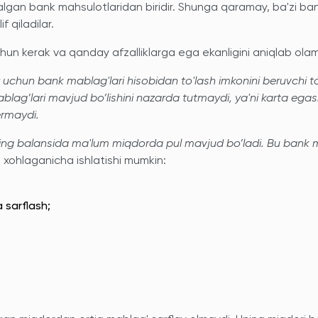
lgan bank mahsulotlaridan biridir. Shunga qaramay, ba'zi ban
f qiladilar.
chun kerak va qanday afzalliklarga ega ekanligini aniqlab olam
uchun bank mablag'lari hisobidan to'lash imkonini beruvchi to
mablag’lari mavjud bo’lishini nazarda tutmaydi, ya'ni karta ega
ermaydi.
uning balansida ma'lum miqdorda pul mavjud bo’ladi. Bu bank 
i xohlaganicha ishlatishi mumkin:
 sarflash;