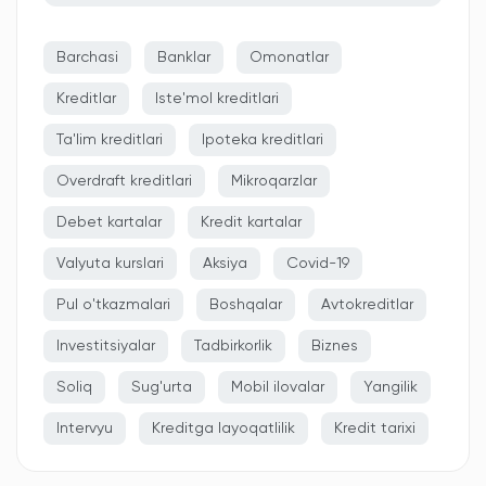
Barchasi
Banklar
Omonatlar
Kreditlar
Iste'mol kreditlari
Ta'lim kreditlari
Ipoteka kreditlari
Overdraft kreditlari
Mikroqarzlar
Debet kartalar
Kredit kartalar
Valyuta kurslari
Aksiya
Covid-19
Pul o'tkazmalari
Boshqalar
Avtokreditlar
Investitsiyalar
Tadbirkorlik
Biznes
Soliq
Sug'urta
Mobil ilovalar
Yangilik
Intervyu
Kreditga layoqatlilik
Kredit tarixi