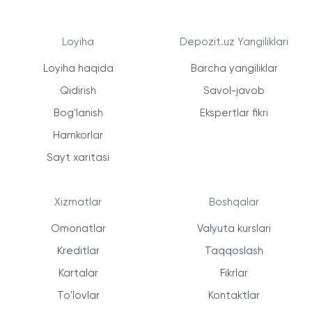
Loyiha
Depozit.uz Yangiliklari
Loyiha haqida
Barcha yangiliklar
Qidirish
Savol-javob
Bog'lanish
Ekspertlar fikri
Hamkorlar
Sayt xaritasi
Xizmatlar
Boshqalar
Omonatlar
Valyuta kurslari
Kreditlar
Taqqoslash
Kartalar
Fikrlar
To'lovlar
Kontaktlar