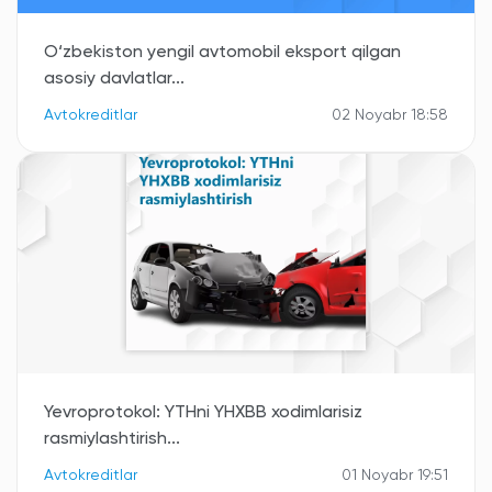
O‘zbekiston yengil avtomobil eksport qilgan
asosiy davlatlar...
Avtokreditlar
02 Noyabr 18:58
Yevroprotokol: YTHni YHXBB xodimlarisiz
rasmiylashtirish...
Avtokreditlar
01 Noyabr 19:51