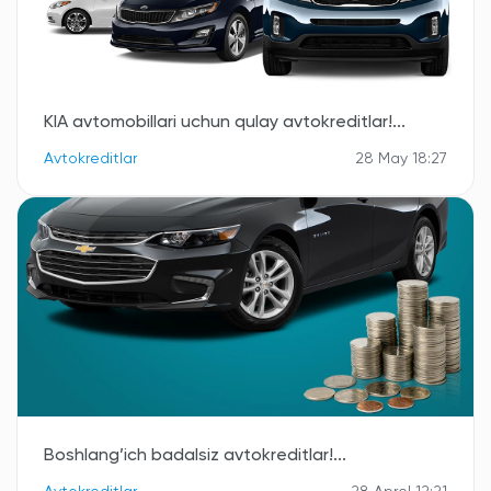
KIA avtomobillari uchun qulay avtokreditlar!...
Avtokreditlar
28 May 18:27
Boshlang’ich badalsiz avtokreditlar!...