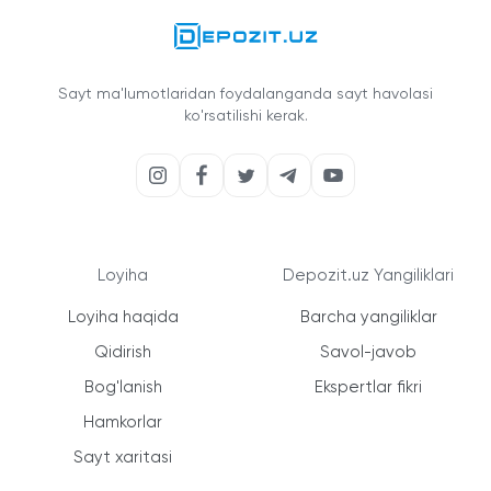
Sayt ma'lumotlaridan foydalanganda sayt havolasi
ko'rsatilishi kerak.
Loyiha
Depozit.uz Yangiliklari
Loyiha haqida
Barcha yangiliklar
Qidirish
Savol-javob
Bog'lanish
Ekspertlar fikri
Hamkorlar
Sayt xaritasi