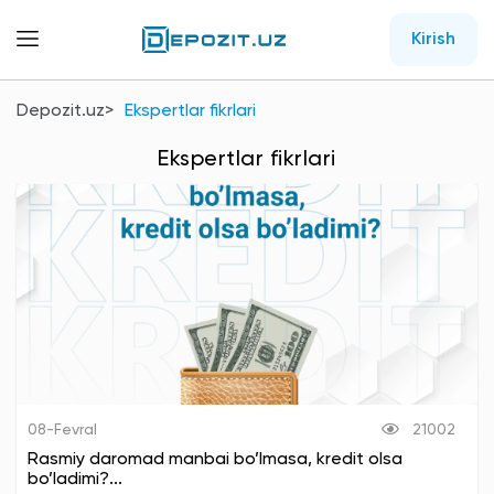
Kirish
Depozit.uz
Ekspertlar fikrlari
Ekspertlar fikrlari
08-Fevral
21002
Rasmiy daromad manbai bo’lmasa, kredit olsa
bo’ladimi?...