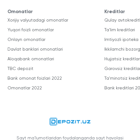
Omonatlar
Kreditlar
Xorijiy valyutadagi omonatlar
Qulay avtokredit
Yuqori foizli omonatlar
Ta'lim kreditlari
Onlayn omonatlar
Imtiyozli ipoteka
Davlat banklari omonatlari
Ikkilamchi bozorg
Aloqabank omonatlari
Hujjatsiz kreditlar
TBC depozit
Garovsiz kreditla
Bank omonat foizlari 2022
Ta'minotsiz kredit
Omonatlar 2022
Bank kreditlari 2
Sayt ma'lumotlaridan foydalanganda sayt havolasi