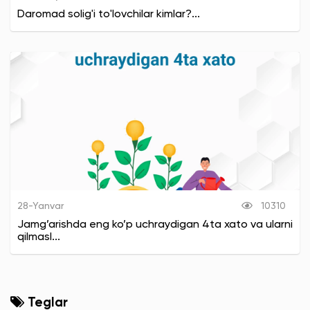
Daromad solig'i to'lovchilar kimlar?...
28-Yanvar
10310
Jamg’arishda eng ko’p uchraydigan 4ta xato va ularni
qilmasl...
Teglar