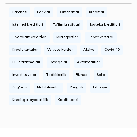
Barchasi
Banklar
Omonatlar
Kreditlar
Iste'mol kreditlari
Ta'lim kreditlari
Ipoteka kreditlari
Overdraft kreditlari
Mikroqarzlar
Debet kartalar
Kredit kartalar
Valyuta kurslari
Aksiya
Covid-19
Pul o'tkazmalari
Boshqalar
Avtokreditlar
Investitsiyalar
Tadbirkorlik
Biznes
Soliq
Sug'urta
Mobil ilovalar
Yangilik
Intervyu
Kreditga layoqatlilik
Kredit tarixi