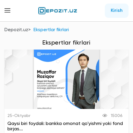
Kirish
Depozit.uz
Ekspertlar fikrlari
Ekspertlar fikrlari
25-Oktyabr
15006
Qaysi biri foydali: bankka omonat qo'yishmi yoki fond
birjas...