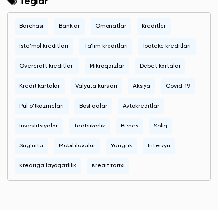
Teglar
Barchasi
Banklar
Omonatlar
Kreditlar
Iste'mol kreditlari
Ta'lim kreditlari
Ipoteka kreditlari
Overdraft kreditlari
Mikroqarzlar
Debet kartalar
Kredit kartalar
Valyuta kurslari
Aksiya
Covid-19
Pul o'tkazmalari
Boshqalar
Avtokreditlar
Investitsiyalar
Tadbirkorlik
Biznes
Soliq
Sug'urta
Mobil ilovalar
Yangilik
Intervyu
Kreditga layoqatlilik
Kredit tarixi