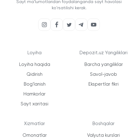
Sayt ma'lumotlaridan foydalanganda sayt havolasi
ko'rsatilishi kerak.
Loyiha
Depozit.uz Yangiliklari
Loyiha haqida
Barcha yangiliklar
Qidirish
Savol-javob
Bog'lanish
Ekspertlar fikri
Hamkorlar
Sayt xaritasi
Xizmatlar
Boshqalar
Omonatlar
Valyuta kurslari