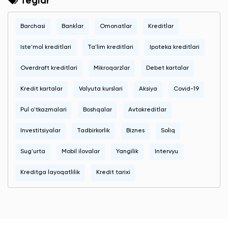
Teglar
Barchasi
Banklar
Omonatlar
Kreditlar
Iste'mol kreditlari
Ta'lim kreditlari
Ipoteka kreditlari
Overdraft kreditlari
Mikroqarzlar
Debet kartalar
Kredit kartalar
Valyuta kurslari
Aksiya
Covid-19
Pul o'tkazmalari
Boshqalar
Avtokreditlar
Investitsiyalar
Tadbirkorlik
Biznes
Soliq
Sug'urta
Mobil ilovalar
Yangilik
Intervyu
Kreditga layoqatlilik
Kredit tarixi