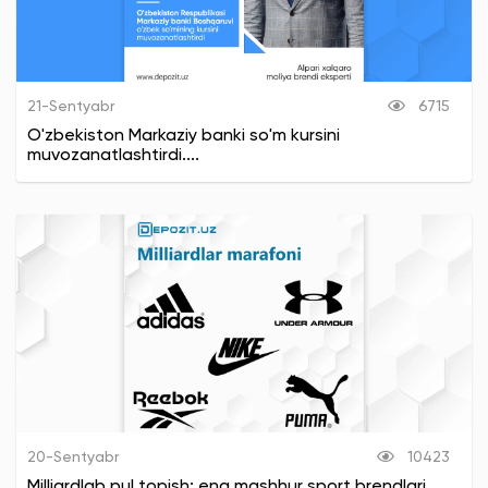
21-Sentyabr
6715
O'zbekiston Markaziy banki so'm kursini
muvozanatlashtirdi....
20-Sentyabr
10423
Milliardlab pul topish: eng mashhur sport brendlari