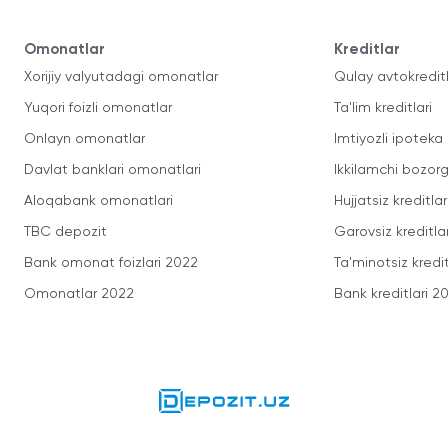
Omonatlar
Kreditlar
Xorijiy valyutadagi omonatlar
Qulay avtokredit
Yuqori foizli omonatlar
Ta'lim kreditlari
Onlayn omonatlar
Imtiyozli ipoteka
Davlat banklari omonatlari
Ikkilamchi bozorg
Aloqabank omonatlari
Hujjatsiz kreditlar
TBC depozit
Garovsiz kreditla
Bank omonat foizlari 2022
Ta'minotsiz kredit
Omonatlar 2022
Bank kreditlari 2