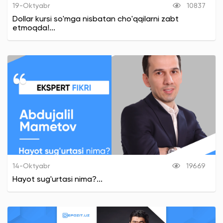
19-Oktyabr
10837
Dollar kursi so'mga nisbatan cho'qqilarni zabt
etmoqda!...
14-Oktyabr
19669
Hayot sug'urtasi nima?...