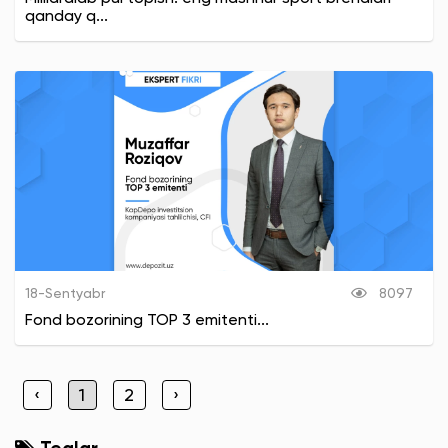
qanday q...
18-Sentyabr
8097
Fond bozorining TOP 3 emitenti...
‹
1
2
›