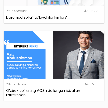
29-Sentyabr
18220
Daromad solig'i to'lovchilar kimlar?...
28-Sentyabr
6835
O'zbek so'mining AQSh dollariga nisbatan
korreksiyasi...