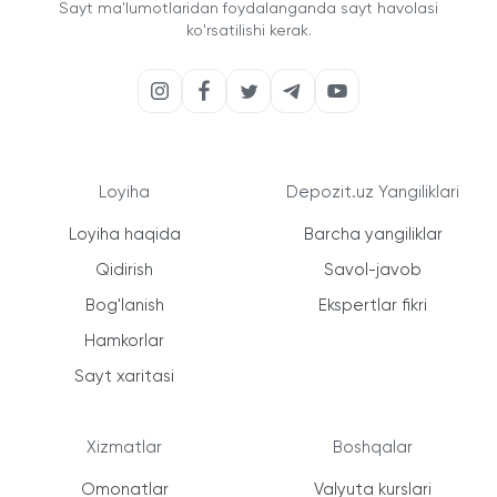
Sayt ma'lumotlaridan foydalanganda sayt havolasi
ko'rsatilishi kerak.
Loyiha
Depozit.uz Yangiliklari
Loyiha haqida
Barcha yangiliklar
Qidirish
Savol-javob
Bog'lanish
Ekspertlar fikri
Hamkorlar
Sayt xaritasi
Xizmatlar
Boshqalar
Omonatlar
Valyuta kurslari