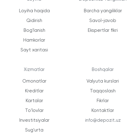
Loyiha haqida
Barcha yangiliklar
Qidirish
Savol-javob
Bog'lanish
Ekspertlar fikri
Hamkorlar
Sayt xaritasi
Xizmatlar
Boshqalar
Omonatlar
Valyuta kurslari
Kreditlar
Taqqoslash
Kartalar
Fikrlar
To'lovlar
Kontaktlar
Investitsiyalar
info@depozit.uz
Sug'urta