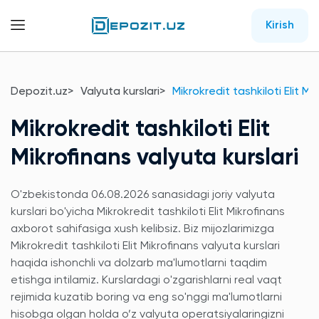
Kirish
Depozit.uz
Valyuta kurslari
Mikrokredit tashkiloti Elit Mi
Mikrokredit tashkiloti Elit
Mikrofinans valyuta kurslari
O'zbekistonda 06.08.2026 sanasidagi joriy valyuta
kurslari bo'yicha Mikrokredit tashkiloti Elit Mikrofinans
axborot sahifasiga xush kelibsiz. Biz mijozlarimizga
Mikrokredit tashkiloti Elit Mikrofinans valyuta kurslari
haqida ishonchli va dolzarb ma'lumotlarni taqdim
etishga intilamiz. Kurslardagi o'zgarishlarni real vaqt
rejimida kuzatib boring va eng so'nggi ma'lumotlarni
hisobga olgan holda o’z valyuta operatsiyalaringizni