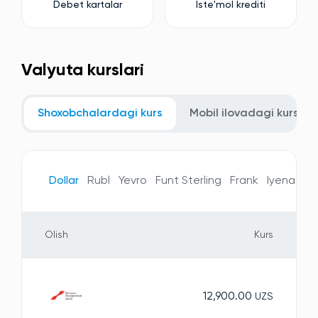
Debet kartalar
Iste'mol krediti
Valyuta kurslari
Shoxobchalardagi kurs
Mobil ilovadagi kurs
Dollar
Rubl
Yevro
Funt Sterling
Frank
Iyena
Te
Olish
Kurs
12,900.00
UZS