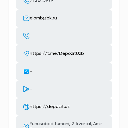
71 2243999
elomb@bk.ru
https://t.me/DepozitUzb
-
-
https://depozit.uz
Yunusobod tumani, 2-kvartal, Amir