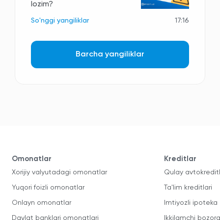
lozim?
So'nggi yangiliklar
17:16
Barcha yangiliklar
Omonatlar
Kreditlar
Xorijiy valyutadagi omonatlar
Qulay avtokredit
Yuqori foizli omonatlar
Ta'lim kreditlari
Onlayn omonatlar
Imtiyozli ipoteka
Davlat banklari omonatlari
Ikkilamchi bozorg