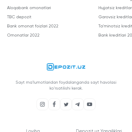
Aloqabank omonatlari
Hujjatsiz kreditlar
TBC depozit
Garovsiz kreditla
Bank omonat foizlari 2022
Ta'minotsiz kredit
Omonatlar 2022
Bank kreditlari 2
Sayt ma'lumotlaridan foydalanganda sayt havolasi
ko'rsatilishi kerak.
Loyiha
Depozit.uz Yangiliklari