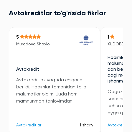
Avtokreditlar to'g'risida fikrlar
5
1
Murodova Shaxlo
XUDOBERDI
Hodimlari e
malumotni 
Avtokredit
dan berilan
dagi malumo
Avtokredit oz vaqtida chiqarib
ishonmidi
berildi. Hodimlar tomonidan toliq
Qogoz kori
malumotlar oldim. Juda ham
sorashdi v
mamnunman tanlovimdan
uchun oyli
oyga qatta
Avtokreditlar
1 sharh
Avtokreditla