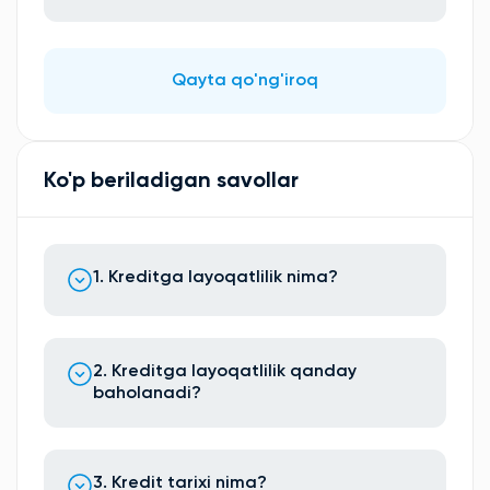
Qayta qo'ng'iroq
Ko'p beriladigan savollar
1. Kreditga layoqatlilik nima?
2. Kreditga layoqatlilik qanday
baholanadi?
3. Kredit tarixi nima?