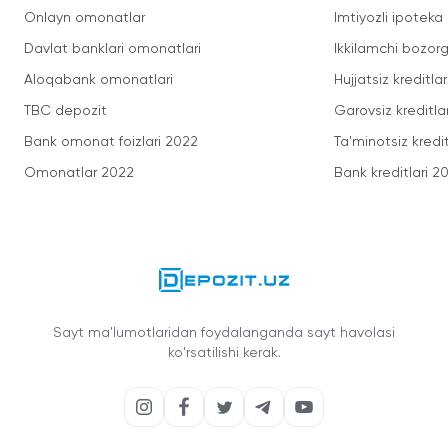
Onlayn omonatlar
Imtiyozli ipoteka
Davlat banklari omonatlari
Ikkilamchi bozorg
Aloqabank omonatlari
Hujjatsiz kreditlar
TBC depozit
Garovsiz kreditla
Bank omonat foizlari 2022
Ta'minotsiz kredit
Omonatlar 2022
Bank kreditlari 2
Sayt ma'lumotlaridan foydalanganda sayt havolasi
ko'rsatilishi kerak.