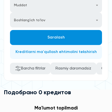
Muddat
Boshlang'ich to'lov
Saralash
Kreditlarni ma'qullash ehtimolini tekshirish
Barcha filtrlar
Rasmiy daromadsiz
O’zini
Подобрано 0 кредитов
Ma'lumot topilmadi