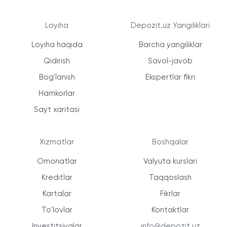
Loyiha
Depozit.uz Yangiliklari
Loyiha haqida
Barcha yangiliklar
Qidirish
Savol-javob
Bog'lanish
Ekspertlar fikri
Hamkorlar
Sayt xaritasi
Xizmatlar
Boshqalar
Omonatlar
Valyuta kurslari
Kreditlar
Taqqoslash
Kartalar
Fikrlar
To'lovlar
Kontaktlar
Investitsiyalar
info@depozit.uz