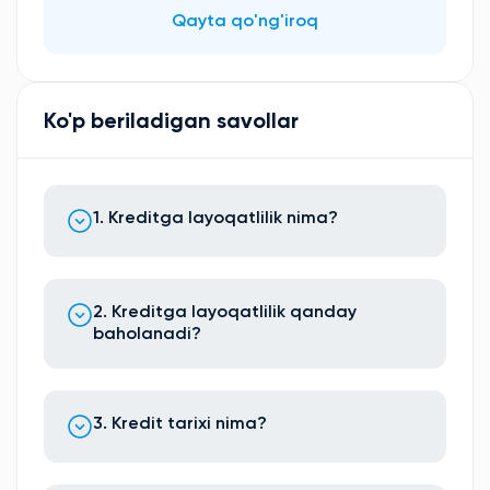
Qayta qo'ng'iroq
Ko'p beriladigan savollar
1. Kreditga layoqatlilik nima?
2. Kreditga layoqatlilik qanday
baholanadi?
3. Kredit tarixi nima?