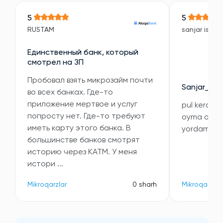
5
5
RUSTAM
sanjar isroil
Единственный банк, который
смотрел на ЗП
Пробовал взять микрозайм почти
Sanjar_010
во всех банках. Где-то
приложение мертвое и услуг
pul kerak i
попросту нет. Где-то требуют
oyma oy 5 m
иметь карту этого банка. В
yordam qil
большинстве банков смотрят
историю через КАТМ. У меня
истори ...
Mikroqarzlar
0 sharh
Mikroqarzlar