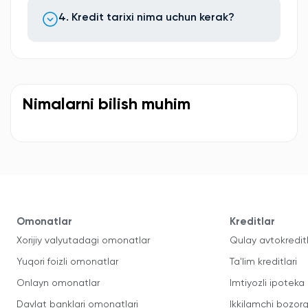
4. Kredit tarixi nima uchun kerak?
Nimalarni bilish muhim
Omonatlar
Kreditlar
Xorijiy valyutadagi omonatlar
Qulay avtokredit
Yuqori foizli omonatlar
Ta'lim kreditlari
Onlayn omonatlar
Imtiyozli ipoteka
Davlat banklari omonatlari
Ikkilamchi bozorg