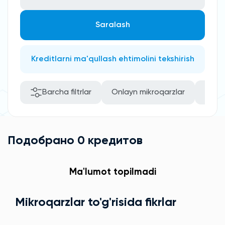
Saralash
Kreditlarni ma'qullash ehtimolini tekshirish
Barcha filtrlar
Onlayn mikroqarzlar
Rasm
Подобрано 0 кредитов
Ma'lumot topilmadi
Mikroqarzlar to'g'risida fikrlar