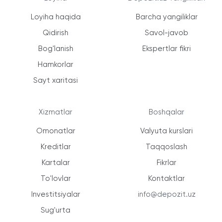
Loyiha haqida
Barcha yangiliklar
Qidirish
Savol-javob
Bog'lanish
Ekspertlar fikri
Hamkorlar
Sayt xaritasi
Xizmatlar
Boshqalar
Omonatlar
Valyuta kurslari
Kreditlar
Taqqoslash
Kartalar
Fikrlar
To'lovlar
Kontaktlar
Investitsiyalar
info@depozit.uz
Sug'urta