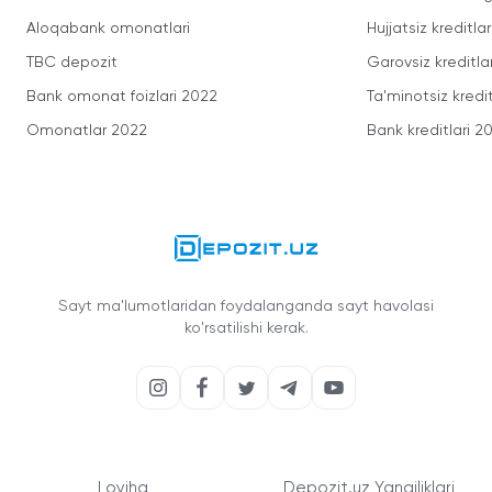
Aloqabank omonatlari
Hujjatsiz kreditlar
TBC depozit
Garovsiz kreditla
Bank omonat foizlari 2022
Ta'minotsiz kredit
Omonatlar 2022
Bank kreditlari 2
Sayt ma'lumotlaridan foydalanganda sayt havolasi
ko'rsatilishi kerak.
Loyiha
Depozit.uz Yangiliklari