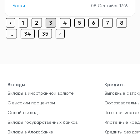
Банки
08 Сентябрь 17:16
‹
1
2
3
4
5
6
7
8
...
34
35
›
Вклады
Кредиты
Вклады в иностранной валюте
Выгодные авток
С высоким процентом
Образовательны
Онлайн вклады
Льготная ипотек
Вклады государственных банков
Ипотечные кред
Вклады в Алокабанке
Кредиты без до