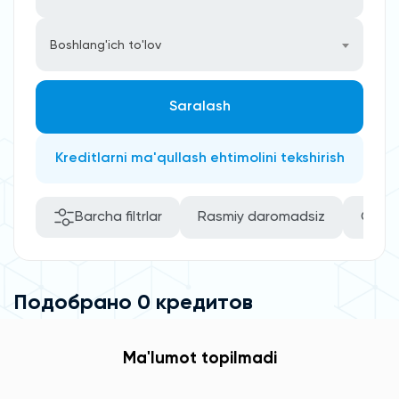
Boshlang'ich to'lov
Saralash
Kreditlarni ma'qullash ehtimolini tekshirish
Barcha filtrlar
Rasmiy daromadsiz
O’zini
Подобрано 0 кредитов
Ma'lumot topilmadi