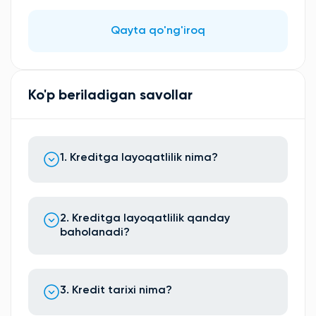
Qayta qo'ng'iroq
Ko'p beriladigan savollar
1. Kreditga layoqatlilik nima?
2. Kreditga layoqatlilik qanday
baholanadi?
3. Kredit tarixi nima?