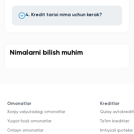
4. Kredit tarixi nima uchun kerak?
Nimalarni bilish muhim
Omonatlar
Kreditlar
Xorijiy valyutadagi omonatlar
Qulay avtokredit
Yuqori foizli omonatlar
Ta'lim kreditlari
Onlayn omonatlar
Imtiyozli ipoteka