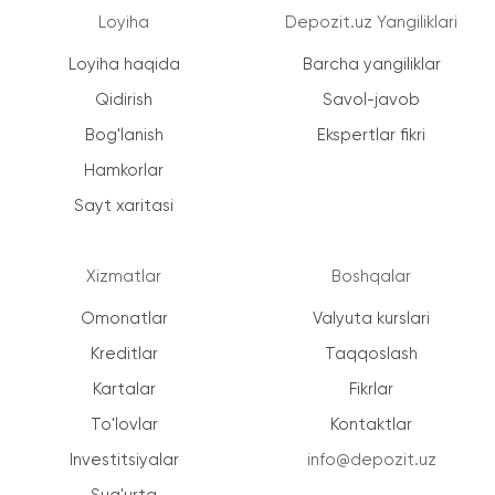
Loyiha
Depozit.uz Yangiliklari
Loyiha haqida
Barcha yangiliklar
Qidirish
Savol-javob
Bog'lanish
Ekspertlar fikri
Hamkorlar
Sayt xaritasi
Xizmatlar
Boshqalar
Omonatlar
Valyuta kurslari
Kreditlar
Taqqoslash
Kartalar
Fikrlar
To'lovlar
Kontaktlar
Investitsiyalar
info@depozit.uz