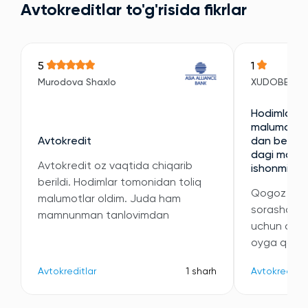
Avtokreditlar to'g'risida fikrlar
5
1
Murodova Shaxlo
XUDOBERDI
Hodimlari e
malumotni 
Avtokredit
dan berilan
dagi malumo
Avtokredit oz vaqtida chiqarib
ishonmidi
berildi. Hodimlar tomonidan toliq
Qogoz kori
malumotlar oldim. Juda ham
sorashdi v
mamnunman tanlovimdan
uchun oyli
oyga qatta
Avtokreditlar
1 sharh
Avtokreditla