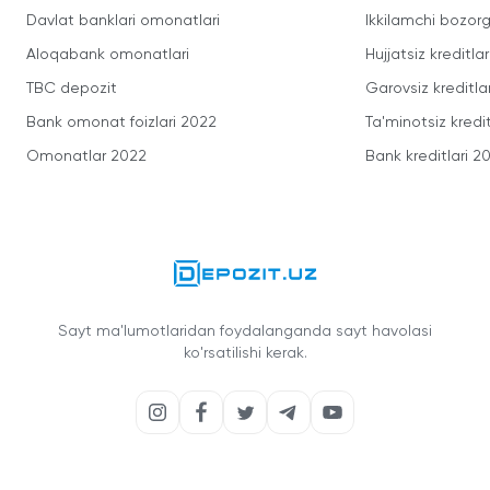
Davlat banklari omonatlari
Ikkilamchi bozorg
Aloqabank omonatlari
Hujjatsiz kreditlar
TBC depozit
Garovsiz kreditla
Bank omonat foizlari 2022
Ta'minotsiz kredit
Omonatlar 2022
Bank kreditlari 2
Sayt ma'lumotlaridan foydalanganda sayt havolasi
ko'rsatilishi kerak.