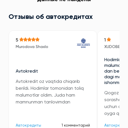
Отзывы об автокредитах
5
1
Murodova Shaxlo
XUDOBERDI
Hodimlari e
malumotni 
Avtokredit
dan berilan
dagi malumo
Avtokredit oz vaqtida chiqarib
ishonmidi
berildi. Hodimlar tomonidan toliq
Qogoz kori
malumotlar oldim. Juda ham
sorashdi v
mamnunman tanlovimdan
uchun oyli
oyga qatta
Автокредиты
1 комментарий
Автокредит