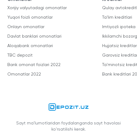
Xorijiy valyutadagi omonatlar
Qulay avtokredit
Yuqori foizli omonatlar
Ta'lim kreditlari
Onlayn omonatlar
Imtiyozli ipoteka
Davlat banklari omonatlari
Ikkilamchi bozorg
Aloqabank omonatlari
Hujjatsiz kreditlar
TBC depozit
Garovsiz kreditla
Bank omonat foizlari 2022
Ta'minotsiz kredit
Omonatlar 2022
Bank kreditlari 2
Sayt ma'lumotlaridan foydalanganda sayt havolasi
ko'rsatilishi kerak.