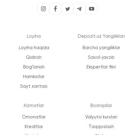
Loyiha
Depozit.uz Yangiliklari
Loyiha haqida
Barcha yangiliklar
Qidirish
Savol-javob
Bog'lanish
Ekspertlar fikri
Hamkorlar
Sayt xaritasi
Xizmatlar
Boshqalar
Omonatlar
Valyuta kurslari
Kreditlar
Taqqoslash