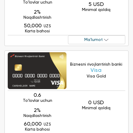
To'lovlar uchun
5 USD
Minimal qoldiq
2%
Naqdlashtirish
50,000
UZS
Karta bahosi
Ma'lumot
Biznesni rivojlantirish banki
Visa
Visa Gold
0.6
To'lovlar uchun
0 USD
Minimal qoldiq
2%
Naqdlashtirish
60,000
UZS
Karta bahosi