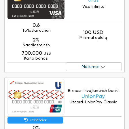
Visa
Visa Infinite
0.6
To'lovlar uchun
100 USD
Minimal qoldiq
2%
Naqdlashtirish
700,000
UZS
Karta bahosi
Ma'lumot
Biznesni rivojlantirish banki
UnionPay
Uzcard-UnionPay Classic
Cashback
0%