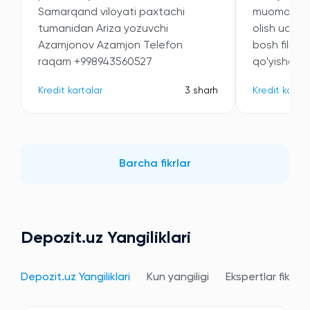
Samarqand viloyati paxtachi
muomala qil
tumanidan Ariza yozuvchi
olish uchun
Azamjonov Azamjon Telefon
bosh filial
raqam +998943560527
qo'yishganin
Kredit kartalar
3 sharh
Kredit kartal
Barcha fikrlar
Depozit.uz Yangiliklari
Depozit.uz Yangiliklari
Kun yangiligi
Ekspertlar fikri