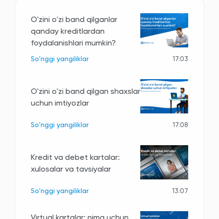
O'zini o'zi band qilganlar
qanday kreditlardan
foydalanishlari mumkin?
So'nggi yangiliklar
17:03
O'zini o'zi band qilgan shaxslar
uchun imtiyozlar
So'nggi yangiliklar
17:08
Kredit va debet kartalar:
xulosalar va tavsiyalar
So'nggi yangiliklar
13:07
Virtual kartalar: nima uchun