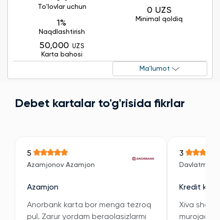
To'lovlar uchun
0 UZS
Minimal qoldiq
1%
Naqdlashtirish
50,000
UZS
Karta bahosi
Ma'lumot
Debet kartalar to'g'risida fikrlar
5
3
Azamjonov Azamjon
Davlatmuro
Azamjon
Kredit kart
Anorbank karta bor menga tezroq
Xiva shahar
pul. Zarur yordam beraolasizlarmi
murojaat qi