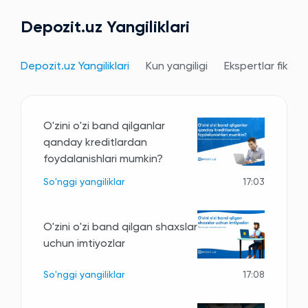
Depozit.uz Yangiliklari
Depozit.uz Yangiliklari
Kun yangiligi
Ekspertlar fikri
O'zini o'zi band qilganlar
qanday kreditlardan
foydalanishlari mumkin?
So'nggi yangiliklar
17:03
O'zini o'zi band qilgan shaxslar
uchun imtiyozlar
So'nggi yangiliklar
17:08