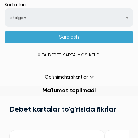
Karta turi
Istalgan
Saralash
0 TA DEBET KARTA MOS KELDI
Qo'shimcha shartlar
Ma'lumot topilmadi
Debet kartalar to'g'risida fikrlar