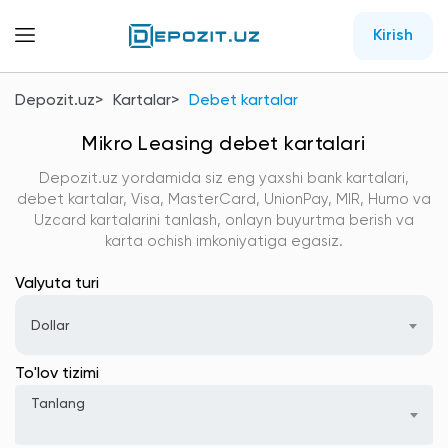
Kirish
Depozit.uz
Kartalar
Debet kartalar
Mikro Leasing debet kartalari
Depozit.uz yordamida siz eng yaxshi bank kartalari,
debet kartalar, Visa, MasterCard, UnionPay, MIR, Humo va
Uzcard kartalarini tanlash, onlayn buyurtma berish va
karta ochish imkoniyatiga egasiz.
Valyuta turi
Dollar
To'lov tizimi